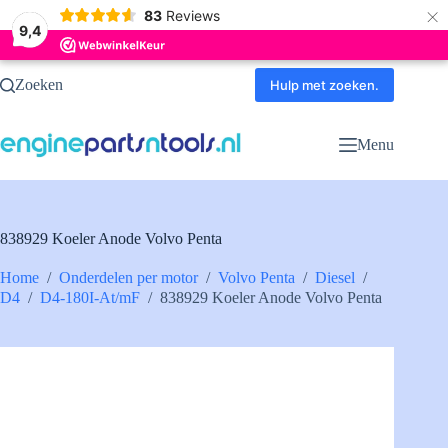
×
83
Reviews
9,4
Ga
Zoeken
naar
Hulp met zoeken.
de
inhoud
Menu
838929 Koeler Anode Volvo Penta
Home
/
Onderdelen per motor
/
Volvo Penta
/
Diesel
/
D4
/
D4-180I-At/mF
/
838929 Koeler Anode Volvo Penta