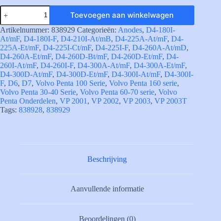
838929
Toevoegen aan winkelwagen
Koeler
Anode
Artikelnummer:
838929
Categorieën:
Anodes
,
D4-180I-
Volvo
At/mF
,
D4-180I-F
,
D4-210I-At/mB
,
D4-225A-At/mF
,
D4-
Penta
225A-Et/mF
,
D4-225I-Ct/mF
,
D4-225I-F
,
D4-260A-At/mD
,
aantal
D4-260A-Et/mF
,
D4-260D-Bt/mF
,
D4-260D-Et/mF
,
D4-
260I-At/mF
,
D4-260I-F
,
D4-300A-At/mF
,
D4-300A-Et/mF
,
D4-300D-At/mF
,
D4-300D-Et/mF
,
D4-300I-At/mF
,
D4-300I-
F
,
D6
,
D7
,
Volvo Penta 100 Serie
,
Volvo Penta 160 serie
,
Volvo Penta 30-40 Serie
,
Volvo Penta 60-70 serie
,
Volvo
Penta Onderdelen
,
VP 2001
,
VP 2002
,
VP 2003
,
VP 2003T
Tags:
838928
,
838929
Beschrijving
Aanvullende informatie
Beoordelingen (0)