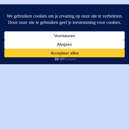
MI Techniek BV
Verrijn Stuartweg 33
4462GE, Goes
Cookies helpen ons bij het leveren van onze diensten. Door
T: +31 (0) 111-484438
gebruik te maken van onze diensten, gaat u akkoord met ons
M:
parts@mitechniek.nl
gebruik van cookies.
OK
VAT: NL862802295B01
KVK: 83269002
Enginepartsntools.nl is een handelsnaam van MI Techniek
BV