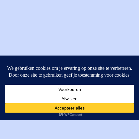
MI Techniek BV
Verrijn Stuartweg 33
4462GE, Goes
Cookies helpen ons bij het leveren van onze diensten. Door
T: +31 (0) 111-484438
gebruik te maken van onze diensten, gaat u akkoord met ons
M:
parts@mitechniek.nl
gebruik van cookies.
OK
VAT: NL862802295B01
KVK: 83269002
Enginepartsntools.nl is een handelsnaam van MI Techniek
BV