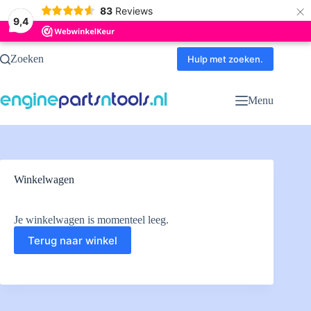
×
83
Reviews
9,4
Ga
Zoeken
naar
Hulp met zoeken.
de
inhoud
Menu
Winkelwagen
Je winkelwagen is momenteel leeg.
Terug naar winkel