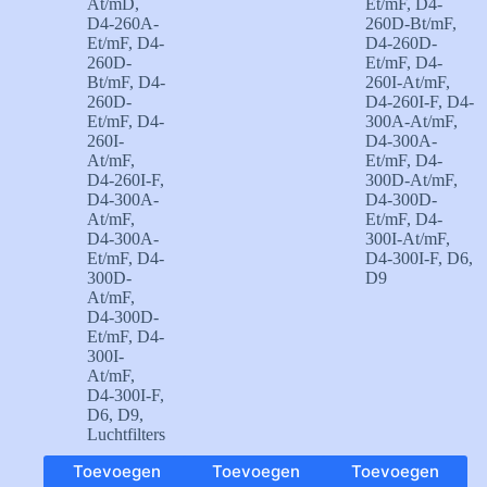
At/mD
,
Et/mF
,
D4-
D4-260A-
260D-Bt/mF
,
Et/mF
,
D4-
D4-260D-
260D-
Et/mF
,
D4-
Bt/mF
,
D4-
260I-At/mF
,
260D-
D4-260I-F
,
D4-
Et/mF
,
D4-
300A-At/mF
,
260I-
D4-300A-
At/mF
,
Et/mF
,
D4-
D4-260I-F
,
300D-At/mF
,
D4-300A-
D4-300D-
At/mF
,
Et/mF
,
D4-
D4-300A-
300I-At/mF
,
Et/mF
,
D4-
D4-300I-F
,
D6
,
300D-
D9
At/mF
,
D4-300D-
Et/mF
,
D4-
300I-
At/mF
,
D4-300I-F
,
D6
,
D9
,
Luchtfilters
Toevoegen
Toevoegen
Toevoegen