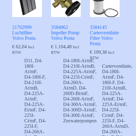
21702999
3584062
3584145
Luchtfilter
Impeller Pomp
Carterventilatie
Volvo Penta
Volvo Penta
Filter Volvo
Penta
€
62,04
€
1.104,48
Incl
Incl
€
109,38
BTW.
BTW.
Incl
BTW.
D11
,
D4-
D4-180I-At/mF
,
180I-
D4-210I-At/mB
,
Carterventilatie
,
At/mF
,
D4-225A-At/mF
,
D4-180I-
D4-180I-F
,
D4-225I-Ct/mF
,
At/mF
,
D4-
D4-210I-
D4-260A-
180I-F
,
D4-
At/mB
,
At/mD
,
D4-
210I-At/mB
,
D4-225A-
260D-Bt/mF
,
D4-225A-
At/mF
,
D4-260I-At/mF
,
At/mF
,
D4-
D4-225A-
D4-300A-At/mF
,
225A-Et/mF
,
Et/mF
,
D4-
D4-300D-At/mF
,
D4-225I-
225I-
D4-300I-At/mF
,
Ct/mF
,
D4-
Ct/mF
,
D4-
Zeewaterpompen
225I-F
,
D4-
225I-F
,
260A-At/mD
,
D4-260A-
D4-260A-