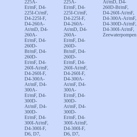
225A-
225A-
At/mD
,
D4-
Et/mF
,
D4-
Et/mF
,
D4-
260D-Bt/mF
,
225I-Ct/mF
,
225I-Ct/mF
,
D4-260I-At/mF
,
D4-225I-F
,
D4-225I-F
,
D4-300A-At/mF
,
D4-260A-
D4-260A-
D4-300D-At/mF
,
At/mD
,
D4-
At/mD
,
D4-
D4-300I-At/mF
,
260A-
260A-
Zeewaterpompen
Et/mF
,
D4-
Et/mF
,
D4-
260D-
260D-
Bt/mF
,
D4-
Bt/mF
,
D4-
260D-
260D-
Et/mF
,
D4-
Et/mF
,
D4-
260I-At/mF
,
260I-At/mF
,
D4-260I-F
,
D4-260I-F
,
D4-300A-
D4-300A-
At/mF
,
D4-
At/mF
,
D4-
300A-
300A-
Et/mF
,
D4-
Et/mF
,
D4-
300D-
300D-
At/mF
,
D4-
At/mF
,
D4-
300D-
300D-
Et/mF
,
D4-
Et/mF
,
D4-
300I-At/mF
,
300I-At/mF
,
D4-300I-F
,
D4-300I-F
,
D6
,
D7
,
D6
,
D7
,