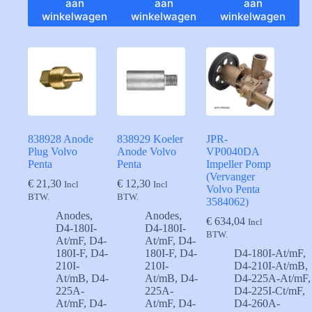
aan
aan
aan
winkelwagen
winkelwagen
winkelwagen
838928 Anode
838929 Koeler
JPR-
Plug Volvo
Anode Volvo
VP0040DA
Penta
Penta
Impeller Pomp
(Vervanger
€
21,30
€
12,30
Incl
Incl
Volvo Penta
BTW.
BTW.
3584062)
Anodes
,
Anodes
,
€
634,04
Incl
D4-180I-
D4-180I-
BTW.
At/mF
,
D4-
At/mF
,
D4-
180I-F
,
D4-
180I-F
,
D4-
D4-180I-At/mF
,
210I-
210I-
D4-210I-At/mB
,
At/mB
,
D4-
At/mB
,
D4-
D4-225A-At/mF
,
225A-
225A-
D4-225I-Ct/mF
,
At/mF
,
D4-
At/mF
,
D4-
D4-260A-