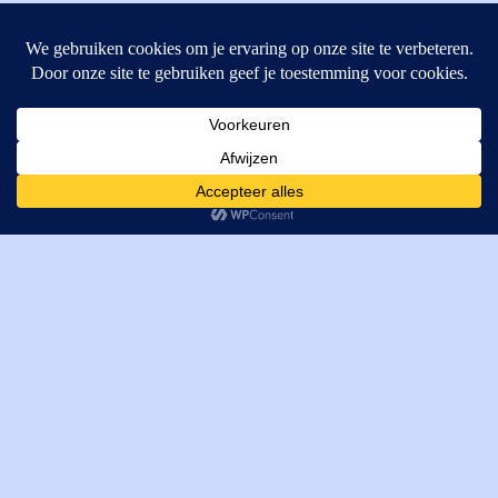
MI Techniek BV
Verrijn Stuartweg 33
4462GE, Goes
Cookies helpen ons bij het leveren van onze diensten. Door
T: +31 (0) 111-484438
gebruik te maken van onze diensten, gaat u akkoord met ons
M:
parts@mitechniek.nl
gebruik van cookies.
OK
VAT: NL862802295B01
KVK: 83269002
Enginepartsntools.nl is een handelsnaam van MI Techniek
BV