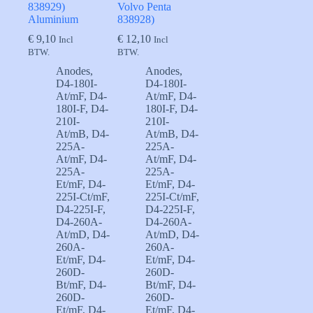
838929)
Volvo Penta
Aluminium
838928)
€
9,10
€
12,10
Incl
Incl
BTW.
BTW.
Anodes
,
Anodes
,
D4-180I-
D4-180I-
At/mF
,
D4-
At/mF
,
D4-
180I-F
,
D4-
180I-F
,
D4-
210I-
210I-
At/mB
,
D4-
At/mB
,
D4-
225A-
225A-
At/mF
,
D4-
At/mF
,
D4-
225A-
225A-
Et/mF
,
D4-
Et/mF
,
D4-
225I-Ct/mF
,
225I-Ct/mF
,
D4-225I-F
,
D4-225I-F
,
D4-260A-
D4-260A-
At/mD
,
D4-
At/mD
,
D4-
260A-
260A-
Et/mF
,
D4-
Et/mF
,
D4-
260D-
260D-
Bt/mF
,
D4-
Bt/mF
,
D4-
260D-
260D-
Et/mF
,
D4-
Et/mF
,
D4-