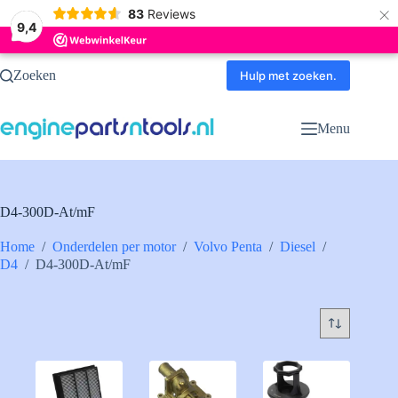
×
83
Reviews
9,4
Ga
Zoeken
naar
Hulp met zoeken.
de
inhoud
Menu
D4-300D-At/mF
Home
/
Onderdelen per motor
/
Volvo Penta
/
Diesel
/
D4
/
D4-300D-At/mF