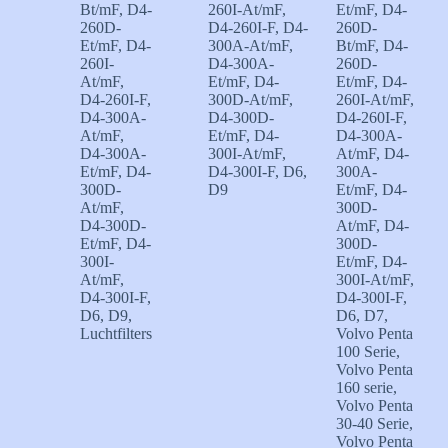
Bt/mF
,
D4-
260I-At/mF
,
Et/mF
,
D4-
260D-
D4-260I-F
,
D4-
260D-
Et/mF
,
D4-
300A-At/mF
,
Bt/mF
,
D4-
260I-
D4-300A-
260D-
At/mF
,
Et/mF
,
D4-
Et/mF
,
D4-
D4-260I-F
,
300D-At/mF
,
260I-At/mF
,
D4-300A-
D4-300D-
D4-260I-F
,
At/mF
,
Et/mF
,
D4-
D4-300A-
D4-300A-
300I-At/mF
,
At/mF
,
D4-
Et/mF
,
D4-
D4-300I-F
,
D6
,
300A-
300D-
D9
Et/mF
,
D4-
At/mF
,
300D-
D4-300D-
At/mF
,
D4-
Et/mF
,
D4-
300D-
300I-
Et/mF
,
D4-
At/mF
,
300I-At/mF
,
D4-300I-F
,
D4-300I-F
,
D6
,
D9
,
D6
,
D7
,
Luchtfilters
Volvo Penta
100 Serie
,
Volvo Penta
160 serie
,
Volvo Penta
30-40 Serie
,
Volvo Penta