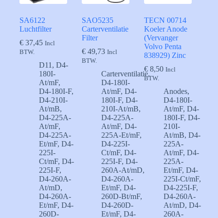
SA6122
SAO5235
TECN 00714
Luchtfilter
Carterventilatie
Koeler Anode
Filter
(Vervanger
€
37,45
Incl
Volvo Penta
€
49,73
BTW.
Incl
838929) Zinc
BTW.
D11
,
D4-
€
8,50
Incl
180I-
Carterventilatie
,
BTW.
At/mF
,
D4-180I-
D4-180I-F
,
At/mF
,
D4-
Anodes
,
D4-210I-
180I-F
,
D4-
D4-180I-
At/mB
,
210I-At/mB
,
At/mF
,
D4-
D4-225A-
D4-225A-
180I-F
,
D4-
At/mF
,
At/mF
,
D4-
210I-
D4-225A-
225A-Et/mF
,
At/mB
,
D4-
Et/mF
,
D4-
D4-225I-
225A-
225I-
Ct/mF
,
D4-
At/mF
,
D4-
Ct/mF
,
D4-
225I-F
,
D4-
225A-
225I-F
,
260A-At/mD
,
Et/mF
,
D4-
D4-260A-
D4-260A-
225I-Ct/mF
,
At/mD
,
Et/mF
,
D4-
D4-225I-F
,
D4-260A-
260D-Bt/mF
,
D4-260A-
Et/mF
,
D4-
D4-260D-
At/mD
,
D4-
260D-
Et/mF
,
D4-
260A-