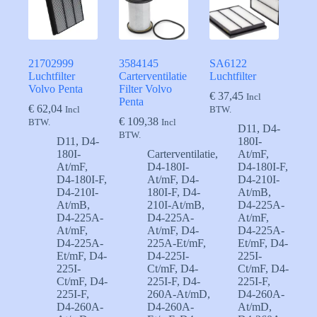
21702999
3584145
SA6122
Luchtfilter
Carterventilatie
Luchtfilter
Volvo Penta
Filter Volvo
€
37,45
Incl
Penta
€
62,04
Incl
BTW.
€
109,38
BTW.
Incl
D11
,
D4-
BTW.
D11
,
D4-
180I-
180I-
Carterventilatie
,
At/mF
,
At/mF
,
D4-180I-
D4-180I-F
,
D4-180I-F
,
At/mF
,
D4-
D4-210I-
D4-210I-
180I-F
,
D4-
At/mB
,
At/mB
,
210I-At/mB
,
D4-225A-
D4-225A-
D4-225A-
At/mF
,
At/mF
,
At/mF
,
D4-
D4-225A-
D4-225A-
225A-Et/mF
,
Et/mF
,
D4-
Et/mF
,
D4-
D4-225I-
225I-
225I-
Ct/mF
,
D4-
Ct/mF
,
D4-
Ct/mF
,
D4-
225I-F
,
D4-
225I-F
,
225I-F
,
260A-At/mD
,
D4-260A-
D4-260A-
D4-260A-
At/mD
,