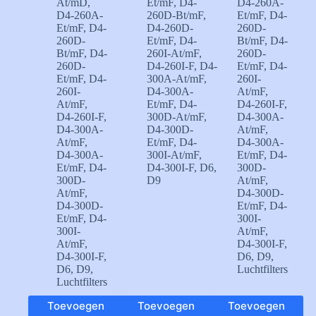
At/mD
,
Et/mF
,
D4-
D4-260A-
D4-260A-
260D-Bt/mF
,
Et/mF
,
D4-
Et/mF
,
D4-
D4-260D-
260D-
260D-
Et/mF
,
D4-
Bt/mF
,
D4-
Bt/mF
,
D4-
260I-At/mF
,
260D-
260D-
D4-260I-F
,
D4-
Et/mF
,
D4-
Et/mF
,
D4-
300A-At/mF
,
260I-
260I-
D4-300A-
At/mF
,
At/mF
,
Et/mF
,
D4-
D4-260I-F
,
D4-260I-F
,
300D-At/mF
,
D4-300A-
D4-300A-
D4-300D-
At/mF
,
At/mF
,
Et/mF
,
D4-
D4-300A-
D4-300A-
300I-At/mF
,
Et/mF
,
D4-
Et/mF
,
D4-
D4-300I-F
,
D6
,
300D-
300D-
D9
At/mF
,
At/mF
,
D4-300D-
D4-300D-
Et/mF
,
D4-
Et/mF
,
D4-
300I-
300I-
At/mF
,
At/mF
,
D4-300I-F
,
D4-300I-F
,
D6
,
D9
,
D6
,
D9
,
Luchtfilters
Luchtfilters
Toevoegen
Toevoegen
Toevoegen