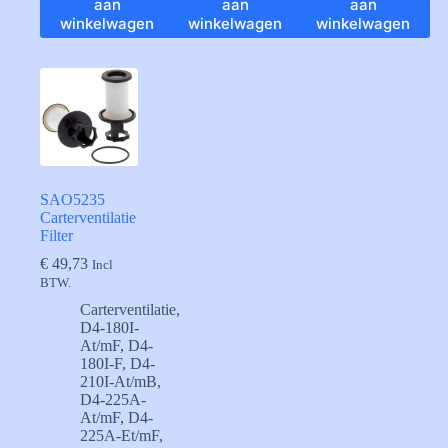
aan
aan
aan
winkelwagen
winkelwagen
winkelwagen
SAO5235
Carterventilatie
Filter
€
49,73
Incl
BTW.
Carterventilatie
,
D4-180I-
At/mF
,
D4-
180I-F
,
D4-
210I-At/mB
,
D4-225A-
At/mF
,
D4-
225A-Et/mF
,