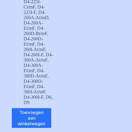
D4-225I-
Ct/mF
,
D4-
225I-F
,
D4-
260A-At/mD
,
D4-260A-
Et/mF
,
D4-
260D-Bt/mF
,
D4-260D-
Et/mF
,
D4-
260I-At/mF
,
D4-260I-F
,
D4-
300A-At/mF
,
D4-300A-
Et/mF
,
D4-
300D-At/mF
,
D4-300D-
Et/mF
,
D4-
300I-At/mF
,
D4-300I-F
,
D6
,
D9
Toevoegen
aan
winkelwagen