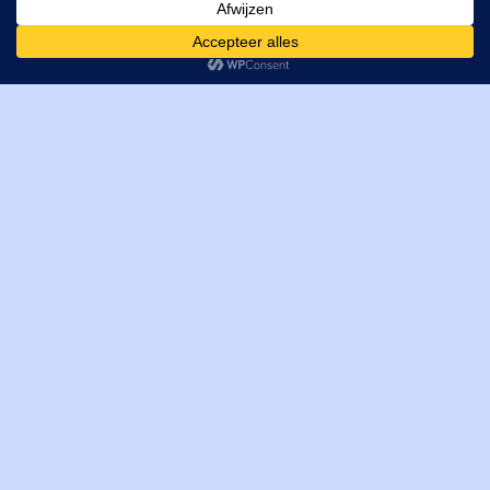
Verrijn Stuartweg 33
4462GE, Goes
Cookies helpen ons bij het leveren van onze diensten. Door
T: +31 (0) 111-484438
gebruik te maken van onze diensten, gaat u akkoord met ons
M:
parts@mitechniek.nl
gebruik van cookies.
OK
VAT: NL862802295B01
KVK: 83269002
Enginepartsntools.nl is een handelsnaam van MI Techniek
BV