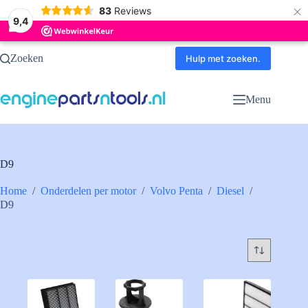
×
83
Reviews
9,4
Ga
Zoeken
naar
Hulp met zoeken.
de
inhoud
Menu
D9
Home
/
Onderdelen per motor
/
Volvo Penta
/
Diesel
/
D9