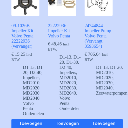
09-1026B
22222936
24744844
Impeller Kit
Impeller Kit
Impeller Pump
Volvo Penta
Volvo Penta
Volvo Penta
22222936
(Vervangt
€
48,46
Incl
(vervanger)
3593654)
BTW.
€
15,25
€
706,64
Incl
Incl
D1-13
,
D1-
BTW.
BTW.
20
,
D1-30
,
D1-13
,
D1-
D2-40
,
D1-13
,
D1-20
,
20
,
D2-40
,
Impellers
,
MD2010
,
Impellers
,
MD2010
,
MD2020
,
MD2010
,
MD2020
,
MD2030
,
MD2020
,
MD2030
,
MD2040
,
MD2030
,
MD2040
,
Zeewaterpompen
MD2040
,
Volvo
Volvo
Penta
Penta
Onderdelen
Onderdelen
Toevoegen
Toevoegen
Toevoegen