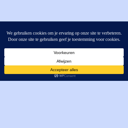
MI Techniek BV
Verrijn Stuartweg 33
4462GE, Goes
Cookies helpen ons bij het leveren van onze diensten. Door
T: +31 (0) 111-484438
gebruik te maken van onze diensten, gaat u akkoord met ons
M:
parts@mitechniek.nl
gebruik van cookies.
OK
VAT: NL862802295B01
KVK: 83269002
Enginepartsntools.nl is een handelsnaam van MI Techniek
BV