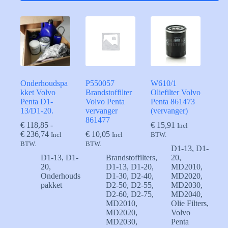
Onderhoudspa
P550057
W610/1
kket Volvo
Brandstoffilter
Oliefilter Volvo
Penta D1-
Volvo Penta
Penta 861473
13/D1-20.
vervanger
(vervanger)
861477
€
118,85
-
€
15,91
Incl
Prijsklasse:
€
236,74
€
10,05
Incl
Incl
BTW.
€ 118,85
BTW.
BTW.
D1-13
,
D1-
tot
D1-13
,
D1-
Brandstoffilters
,
20
,
€ 236,74
20
,
D1-13
,
D1-20
,
MD2010
,
Onderhouds
D1-30
,
D2-40
,
MD2020
,
pakket
D2-50
,
D2-55
,
MD2030
,
D2-60
,
D2-75
,
MD2040
,
MD2010
,
Olie Filters
,
MD2020
,
Volvo
MD2030
,
Penta