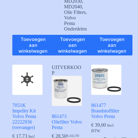
MD2030
,
MD2040
,
Olie Filters
,
Volvo
Penta
Onderdelen
Toevoegen
Toevoegen
Toevoegen
aan
aan
aan
winkelwagen
winkelwagen
winkelwagen
UITVERKOO
P
7051K
861477
Impeller Kit
Brandstoffilter
Volvo Penta
861473
Volvo Penta
22222936
Oliefilter Volvo
€
39,00
Incl
(vervanger)
Penta
BTW.
€
17,73
€
28,50
€
31,79
Incl