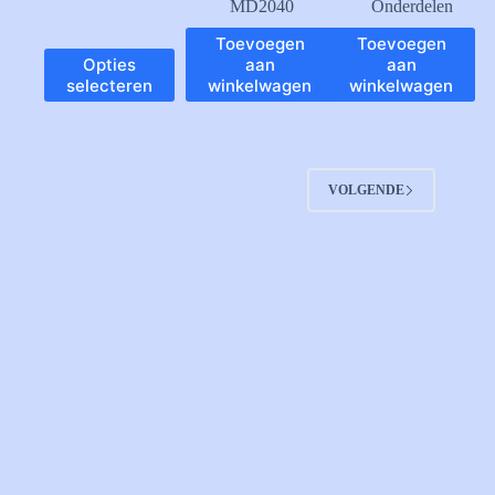
MD2040
Onderdelen
Toevoegen
Toevoegen
Dit
Opties
aan
aan
product
selecteren
winkelwagen
winkelwagen
heeft
meerdere
variaties.
Deze
optie
VOLGENDE
kan
gekozen
worden
op
de
productpagina