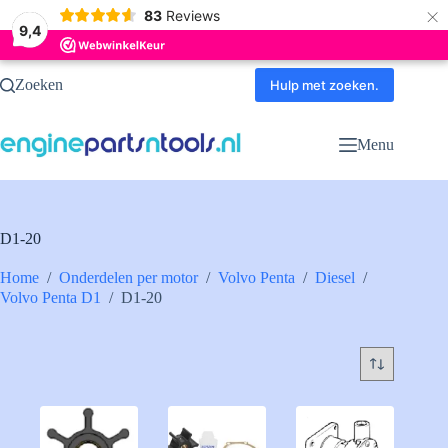
×
83
Reviews
9,4
Ga
Zoeken
naar
Hulp met zoeken.
de
inhoud
Menu
D1-20
Home
/
Onderdelen per motor
/
Volvo Penta
/
Diesel
/
Volvo Penta D1
/
D1-20