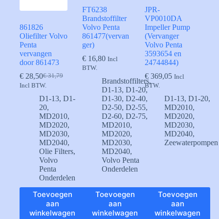
FT6238
JPR-
Brandstoffilter
VP0010DA
861826
Volvo Penta
Impeller Pump
Oliefilter Volvo
861477(vervan
(Vervanger
Penta
ger)
Volvo Penta
vervangen
3593654 en
€
16,80
Incl
door 861473
24744844)
BTW.
€
28,50
€
369,05
€
31,79
Incl
Oorspronkelijke
Huidige
Brandstoffilters
,
Incl BTW.
BTW.
prijs
prijs
D1-13
,
D1-20
,
was:
is:
D1-13
,
D1-
D1-30
,
D2-40
,
D1-13
,
D1-20
,
€ 31,79.
€ 28,50.
20
,
D2-50
,
D2-55
,
MD2010
,
MD2010
,
D2-60
,
D2-75
,
MD2020
,
MD2020
,
MD2010
,
MD2030
,
MD2030
,
MD2020
,
MD2040
,
MD2040
,
MD2030
,
Zeewaterpompen
Olie Filters
,
MD2040
,
Volvo
Volvo Penta
Penta
Onderdelen
Onderdelen
Toevoegen
Toevoegen
Toevoegen
aan
aan
aan
winkelwagen
winkelwagen
winkelwagen