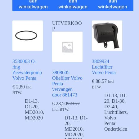
aan
aan
aan
winkelwagen
winkelwagen
winkelwagen
UITVERKOO
P
3580063 O-
3809924
ring
Luchtfilter
Zeewaterpomp
3808605
Volvo Penta
Volvo Penta
Oliefilter Volvo
€
88,57
Incl
Penta
€
2,80
Incl
BTW.
vervangen
BTW.
door 861473
D1-13
,
D1-
D1-13
,
20
,
D1-30
,
€
28,50
€
31,00
Oorspronkelijke
Huidige
D1-20
,
D2-40
,
Incl BTW.
prijs
prijs
MD2010
,
Luchtfilters
,
was:
is:
MD2020
D1-13
,
D1-
Volvo
€ 31,00.
€ 28,50.
20
,
Penta
MD2010
,
Onderdelen
MD2020
,