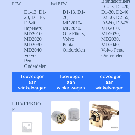
Oorspronkelijke
Huidige
Brandstoffilters
,
BTW.
Incl BTW.
prijs
prijs
D1-13
,
D1-20
,
was:
is:
D1-13
,
D1-
D1-13
,
D1-
D1-30
,
D2-40
,
€ 31,79.
€ 28,50.
20
,
D1-30
,
20
,
D2-50
,
D2-55
,
D2-40
,
MD2010-
D2-60
,
D2-75
,
Impellers
,
MD2040
,
MD2010
,
MD2010
,
Olie Filters
,
MD2020
,
MD2020
,
Volvo
MD2030
,
MD2030
,
Penta
MD2040
,
MD2040
,
Onderdelen
Volvo Penta
Volvo
Onderdelen
Penta
Onderdelen
Toevoegen
Toevoegen
Toevoegen
aan
aan
aan
winkelwagen
winkelwagen
winkelwagen
UITVERKOO
P