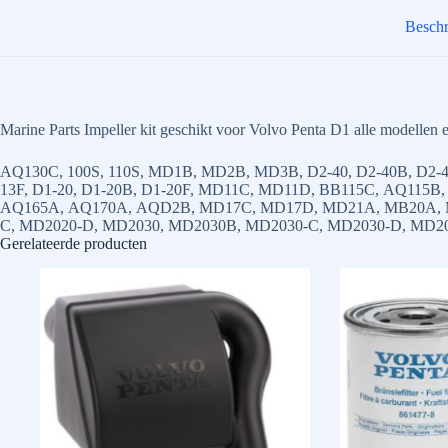
aantal
Beschr
Marine Parts Impeller kit geschikt voor Volvo Penta D1 alle modellen
AQ130C, 100S, 110S, MD1B, MD2B, MD3B, D2-40, D2-40B, D2-4
13F, D1-20, D1-20B, D1-20F, MD11C, MD11D, BB115C, AQ115B
AQ165A, AQ170A, AQD2B, MD17C, MD17D, MD21A, MB20A, M
C, MD2020-D, MD2030, MD2030B, MD2030-C, MD2030-D, MD2
Gerelateerde producten