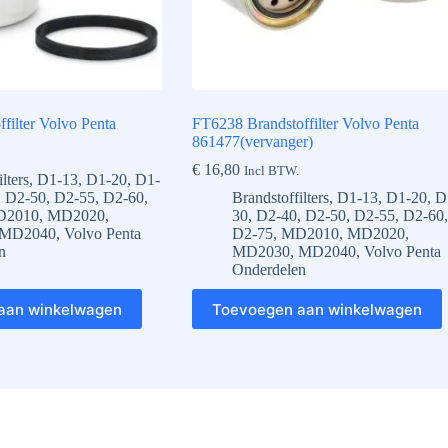
filter Volvo Penta
FT6238 Brandstoffilter Volvo Penta
861477(vervanger)
€
16,80
Incl BTW.
lters
,
D1-13
,
D1-20
,
D1-
,
D2-50
,
D2-55
,
D2-60
,
Brandstoffilters
,
D1-13
,
D1-20
,
D
D2010
,
MD2020
,
30
,
D2-40
,
D2-50
,
D2-55
,
D2-60
,
MD2040
,
Volvo Penta
D2-75
,
MD2010
,
MD2020
,
n
MD2030
,
MD2040
,
Volvo Penta
Onderdelen
aan winkelwagen
Toevoegen aan winkelwagen