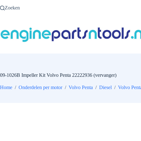
Ga
Zoeken
naar
de
inhoud
09-1026B Impeller Kit Volvo Penta 22222936 (vervanger)
Home
/
Onderdelen per motor
/
Volvo Penta
/
Diesel
/
Volvo Pent