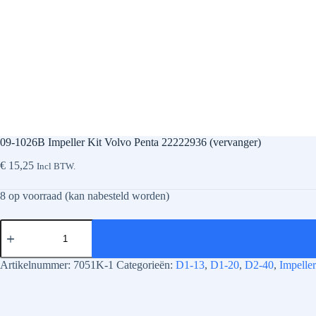
09-1026B Impeller Kit Volvo Penta 22222936 (vervanger)
€
15,25
Incl BTW.
8 op voorraad (kan nabesteld worden)
09-
1026B
Impeller
Kit
Artikelnummer:
7051K-1
Categorieën:
D1-13
,
D1-20
,
D2-40
,
Impeller
Volvo
Penta
22222936
(vervanger)