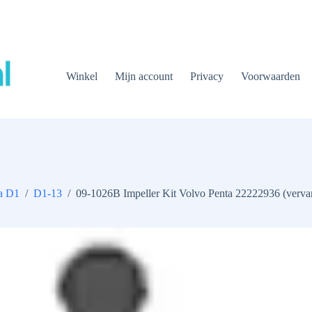
Winkel
Mijn account
Privacy
Voorwaarden
a D1
/
D1-13
/
09-1026B Impeller Kit Volvo Penta 22222936 (verva