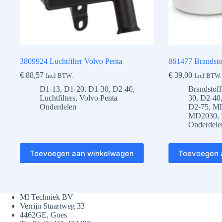
3809924 Luchtfilter Volvo Penta
861477 Brandstof
€
88,57
€
39,00
Incl BTW.
Incl BTW.
D1-13
,
D1-20
,
D1-30
,
D2-40
,
Brandstoffi
Luchtfilters
,
Volvo Penta
30
,
D2-40
Onderdelen
D2-75
,
M
MD2030
,
Onderdele
Toevoegen aan winkelwagen
Toevoegen 
MI Techniek BV
Verrijn Stuartweg 33
4462GE, Goes