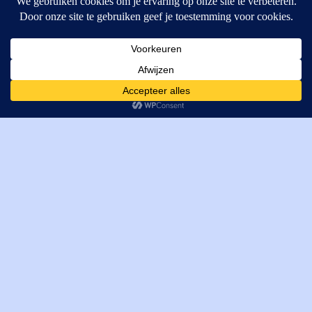
MI Techniek BV
Verrijn Stuartweg 33
4462GE, Goes
Cookies helpen ons bij het leveren van onze diensten. Door
T: +31 (0) 111-484438
gebruik te maken van onze diensten, gaat u akkoord met ons
M:
parts@mitechniek.nl
gebruik van cookies.
OK
VAT: NL862802295B01
KVK: 83269002
Enginepartsntools.nl is een handelsnaam van MI Techniek
BV