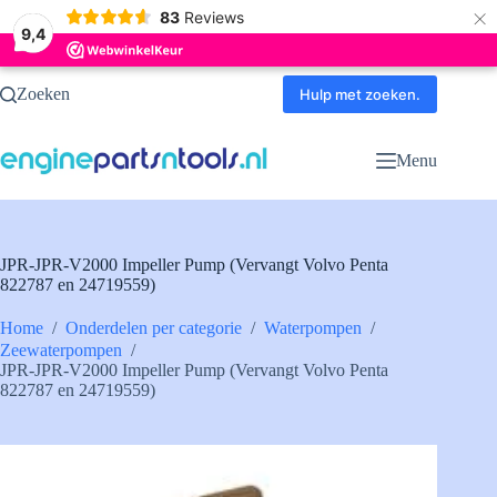
×
83
Reviews
9,4
Ga
Zoeken
naar
Hulp met zoeken.
de
inhoud
Menu
JPR-JPR-V2000 Impeller Pump (Vervangt Volvo Penta
822787 en 24719559)
Home
/
Onderdelen per categorie
/
Waterpompen
/
Zeewaterpompen
/
JPR-JPR-V2000 Impeller Pump (Vervangt Volvo Penta
822787 en 24719559)