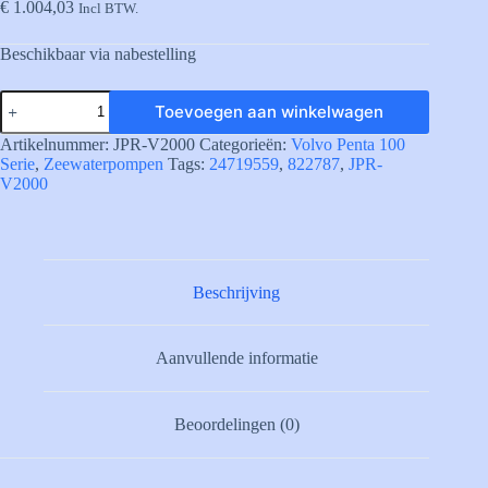
€
1.004,03
Incl BTW.
Beschikbaar via nabestelling
JPR-
Toevoegen aan winkelwagen
JPR-
V2000
Artikelnummer:
JPR-V2000
Categorieën:
Volvo Penta 100
Impeller
Serie
,
Zeewaterpompen
Tags:
24719559
,
822787
,
JPR-
Pump
V2000
(Vervangt
Volvo
Penta
822787
en
24719559)
Beschrijving
aantal
Aanvullende informatie
Beoordelingen (0)