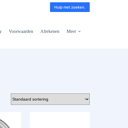
Hulp met zoeken.
y
Voorwaarden
Afrekenen
Meer