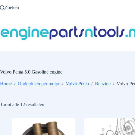
Ga
Zoeken
naar
de
inhoud
Volvo Penta 5.0 Gasoline engine
Home
/
Onderdelen per motor
/
Volvo Penta
/
Benzine
/
Volvo Pen
Toont alle 12 resultaten