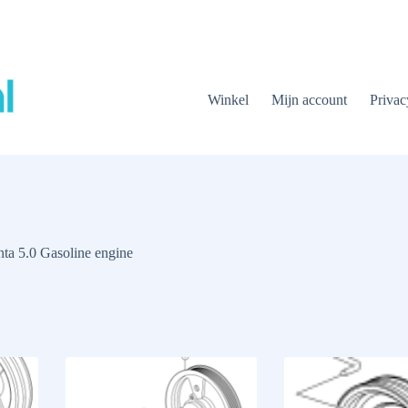
Winkel
Mijn account
Privac
ta 5.0 Gasoline engine