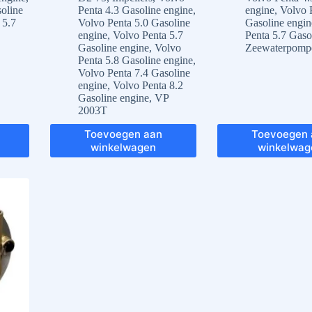
oline
Penta 4.3 Gasoline engine
,
engine
,
Volvo 
 5.7
Volvo Penta 5.0 Gasoline
Gasoline engin
engine
,
Volvo Penta 5.7
Penta 5.7 Gaso
Gasoline engine
,
Volvo
Zeewaterpomp
Penta 5.8 Gasoline engine
,
Volvo Penta 7.4 Gasoline
engine
,
Volvo Penta 8.2
Gasoline engine
,
VP
2003T
Toevoegen aan
Toevoegen 
winkelwagen
winkelwag