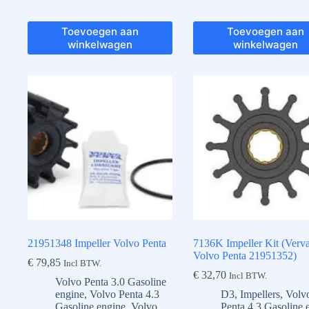
Toevoegen aan
Toevoegen aan
winkelwagen
winkelwagen
21951348 Impeller Volvo Penta
7136K Impeller Kit (Verv
Volvo Penta 21951352)
€
79,85
Incl BTW.
€
32,70
Incl BTW.
Volvo Penta 3.0 Gasoline
engine
,
Volvo Penta 4.3
D3
,
Impellers
,
Volv
Gasoline engine
,
Volvo
Penta 4.3 Gasoline 