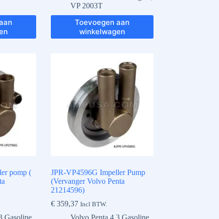
VP 2003T
aan
Toevoegen aan
en
winkelwagen
er pomp (
JPR-VP4596G Impeller Pump
ta
(Vervanger Volvo Penta
21214596)
€
359,37
Incl BTW.
3 Gasoline
Volvo Penta 4.3 Gasoline