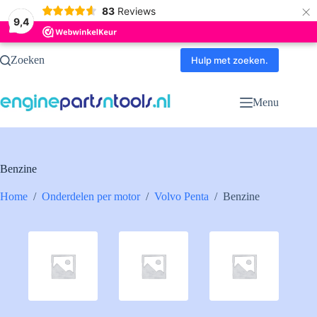
×
83
Reviews
9,4
Ga
Zoeken
naar
Hulp met zoeken.
de
inhoud
Menu
Benzine
Home
/
Onderdelen per motor
/
Volvo Penta
/
Benzine