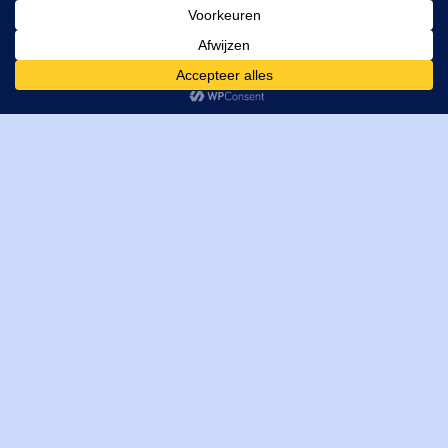
MI Techniek BV
Verrijn Stuartweg 33
4462GE, Goes
Cookies helpen ons bij het leveren van onze diensten. Door
T: +31 (0) 111-484438
gebruik te maken van onze diensten, gaat u akkoord met ons
M:
parts@mitechniek.nl
gebruik van cookies.
OK
VAT: NL862802295B01
KVK: 83269002
Enginepartsntools.nl is een handelsnaam van MI Techniek
BV