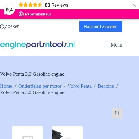
×
83
Reviews
9,4
Ga
Zoeken
naar
Hulp met zoeken.
de
inhoud
Menu
Volvo Penta 3.0 Gasoline engine
Home
/
Onderdelen per motor
/
Volvo Penta
/
Benzine
/
Volvo Penta 3.0 Gasoline engine