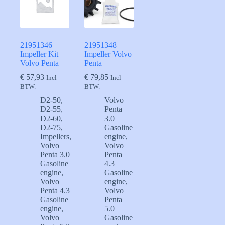
21951346
21951348
Impeller Kit
Impeller Volvo
Volvo Penta
Penta
€
57,93
€
79,85
Incl
Incl
BTW.
BTW.
D2-50
,
Volvo
D2-55
,
Penta
D2-60
,
3.0
D2-75
,
Gasoline
Impellers
,
engine
,
Volvo
Volvo
Penta 3.0
Penta
Gasoline
4.3
engine
,
Gasoline
Volvo
engine
,
Penta 4.3
Volvo
Gasoline
Penta
engine
,
5.0
Volvo
Gasoline