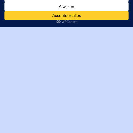
Verrijn Stuartweg 33
4462GE, Goes
Cookies helpen ons bij het leveren van onze diensten. Door
T: +31 (0) 111-484438
gebruik te maken van onze diensten, gaat u akkoord met ons
M:
parts@mitechniek.nl
gebruik van cookies.
OK
VAT: NL862802295B01
KVK: 83269002
Enginepartsntools.nl is een handelsnaam van MI Techniek
BV