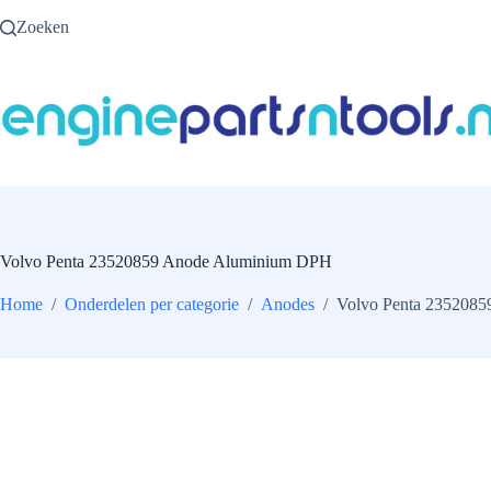
Ga
Zoeken
naar
de
inhoud
Volvo Penta 23520859 Anode Aluminium DPH
Home
/
Onderdelen per categorie
/
Anodes
/
Volvo Penta 235208