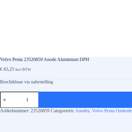
Volvo Penta 23520859 Anode Aluminium DPH
€
83,25
Incl BTW.
Beschikbaar via nabestelling
Volvo
Penta
23520859
Anode
Artikelnummer:
23520859
Categorieën:
Anodes
,
Volvo Penta Onderde
Aluminium
DPH
aantal