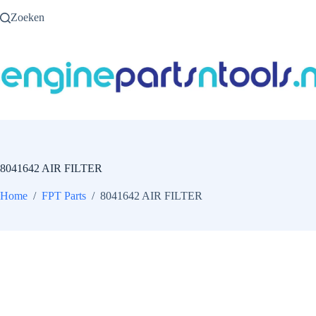
Ga
Zoeken
naar
de
inhoud
8041642 AIR FILTER
Home
/
FPT Parts
/
8041642 AIR FILTER