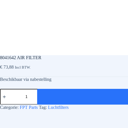
8041642 AIR FILTER
€
73,88
Incl BTW.
Beschikbaar via nabestelling
8041642
AIR
FILTER
aantal
Categorie:
FPT Parts
Tag:
Luchtfilters