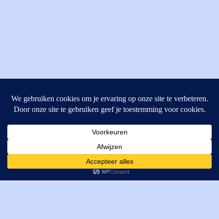
MI Techniek BV
Verrijn Stuartweg 33
4462GE, Goes
Cookies helpen ons bij het leveren van onze diensten. Door
T: +31 (0) 111-484438
gebruik te maken van onze diensten, gaat u akkoord met ons
M:
parts@mitechniek.nl
gebruik van cookies.
OK
VAT: NL862802295B01
KVK: 83269002
Enginepartsntools.nl is een handelsnaam van MI Techniek
BV