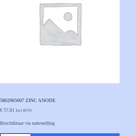
5802965007 ZINC ANODE
€
57,81
Incl BTW.
Beschikbaar via nabestelling
5802965007