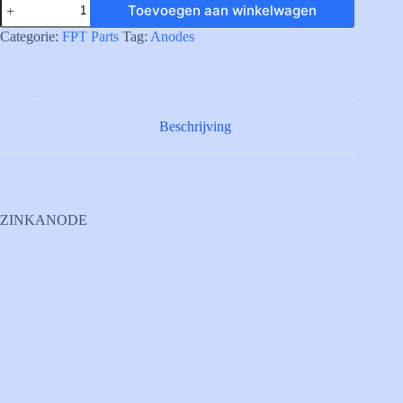
Toevoegen aan winkelwagen
ZINC
ANODE
Categorie:
FPT Parts
Tag:
Anodes
aantal
Beschrijving
ZINKANODE