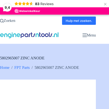
×
83
Reviews
9,4
Ga
Zoeken
naar
Hulp met zoeken.
de
inhoud
Menu
5802965007 ZINC ANODE
Home
/
FPT Parts
/
5802965007 ZINC ANODE