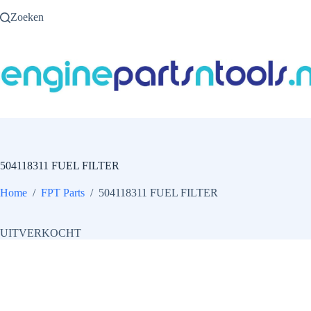
Ga
Zoeken
naar
de
inhoud
504118311 FUEL FILTER
Home
/
FPT Parts
/
504118311 FUEL FILTER
UITVERKOCHT