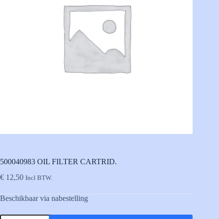
500040983 OIL FILTER CARTRID.
€
12,50
Incl BTW.
Beschikbaar via nabestelling
500040983