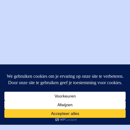
MI Techniek BV
Verrijn Stuartweg 33
4462GE, Goes
Cookies helpen ons bij het leveren van onze diensten. Door
T: +31 (0) 111-484438
gebruik te maken van onze diensten, gaat u akkoord met ons
M:
parts@mitechniek.nl
gebruik van cookies.
OK
VAT: NL862802295B01
KVK: 83269002