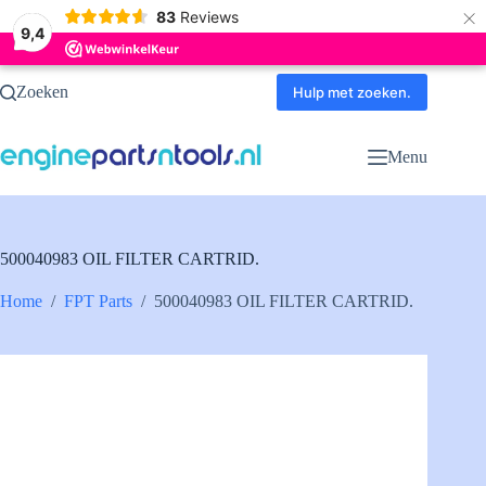
×
83
Reviews
9,4
Ga
Zoeken
naar
Hulp met zoeken.
de
inhoud
Menu
500040983 OIL FILTER CARTRID.
Home
/
FPT Parts
/
500040983 OIL FILTER CARTRID.