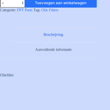
Toevoegen aan winkelwagen
OIL
FILTER
Categorie:
FPT Parts
Tag:
Olie Filters
CARTRID.
aantal
Beschrijving
Aanvullende informatie
Oliefilter