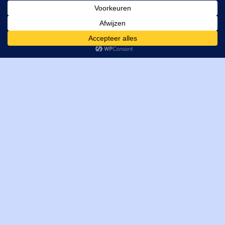
MI Techniek BV
Verrijn Stuartweg 33
4462GE, Goes
Cookies helpen ons bij het leveren van onze diensten. Door
T: +31 (0) 111-484438
gebruik te maken van onze diensten, gaat u akkoord met ons
M:
parts@mitechniek.nl
gebruik van cookies.
OK
VAT: NL862802295B01
KVK: 83269002
Enginepartsntools.nl is een handelsnaam van MI Techniek
BV