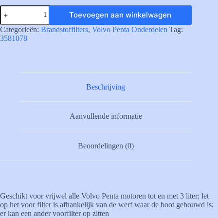
3581078
Toevoegen aan winkelwagen
Brandstof
voorfilter
Categorieën:
Brandstoffilters
,
Volvo Penta Onderdelen
Tag:
Volvo
3581078
Penta
aantal
Beschrijving
Aanvullende informatie
Beoordelingen (0)
Geschikt voor vrijwel alle Volvo Penta motoren tot en met 3 liter; let
op het voor filter is afhankelijk van de werf waar de boot gebouwd is;
er kan een ander voorfilter op zitten