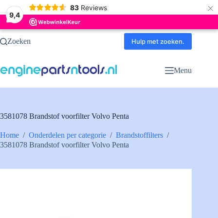
×
83
Reviews
9,4
Ga
Zoeken
naar
Hulp met zoeken.
de
inhoud
Menu
3581078 Brandstof voorfilter Volvo Penta
Home
/
Onderdelen per categorie
/
Brandstoffilters
/
3581078 Brandstof voorfilter Volvo Penta