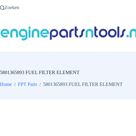
Ga
Zoeken
naar
de
inhoud
5801365893 FUEL FILTER ELEMENT
Home
/
FPT Parts
/
5801365893 FUEL FILTER ELEMENT