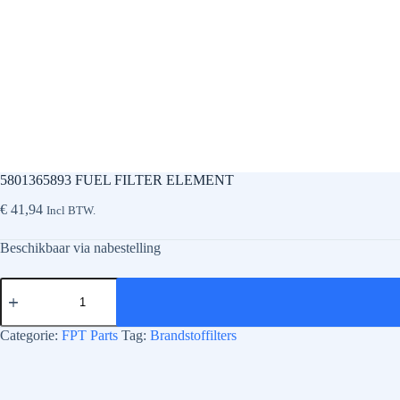
5801365893 FUEL FILTER ELEMENT
€
41,94
Incl BTW.
Beschikbaar via nabestelling
5801365893
FUEL
FILTER
ELEMENT
Categorie:
FPT Parts
Tag:
Brandstoffilters
aantal