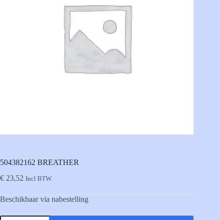
504382162 BREATHER
€
23,52
Incl BTW.
Beschikbaar via nabestelling
504382162