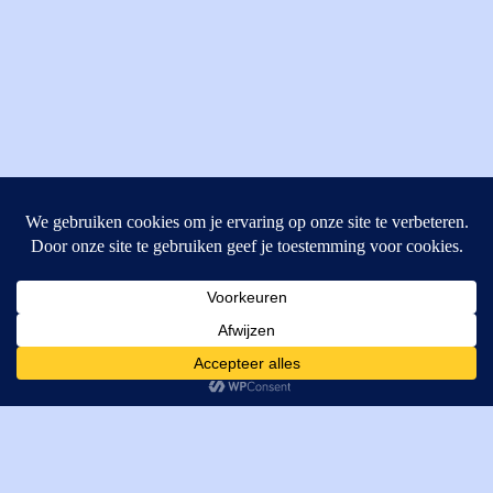
MI Techniek BV
Verrijn Stuartweg 33
4462GE, Goes
Cookies helpen ons bij het leveren van onze diensten. Door
T: +31 (0) 111-484438
gebruik te maken van onze diensten, gaat u akkoord met ons
M:
parts@mitechniek.nl
gebruik van cookies.
OK
VAT: NL862802295B01
KVK: 83269002
Enginepartsntools.nl is een handelsnaam van MI Techniek
BV