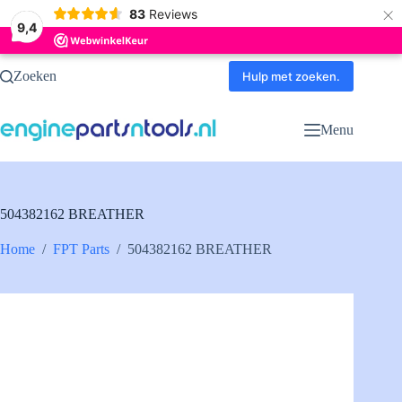
×
83
Reviews
9,4
Ga
Zoeken
naar
Hulp met zoeken.
de
inhoud
Menu
504382162 BREATHER
Home
/
FPT Parts
/
504382162 BREATHER