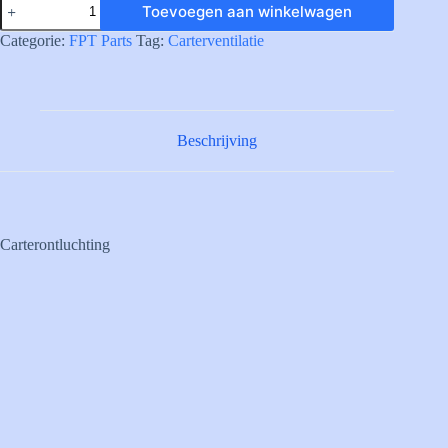
Toevoegen aan winkelwagen
BREATHER
aantal
Categorie:
FPT Parts
Tag:
Carterventilatie
Beschrijving
Carterontluchting