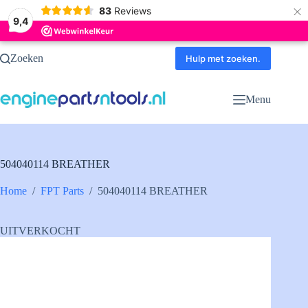
×
83
Reviews
9,4
Ga
Zoeken
naar
Hulp met zoeken.
de
inhoud
Menu
504040114 BREATHER
Home
/
FPT Parts
/
504040114 BREATHER
UITVERKOCHT