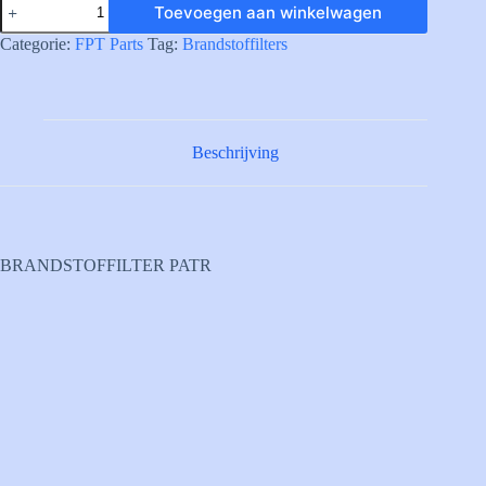
Toevoegen aan winkelwagen
FUEL
FILTER
Categorie:
FPT Parts
Tag:
Brandstoffilters
CARTR.
aantal
Beschrijving
BRANDSTOFFILTER PATR