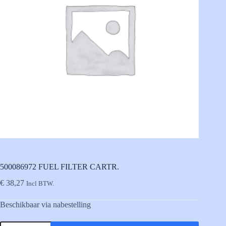
500086972 FUEL FILTER CARTR.
€
38,27
Incl BTW.
Beschikbaar via nabestelling
500086972