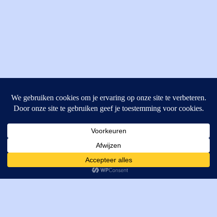
MI Techniek BV
Verrijn Stuartweg 33
4462GE, Goes
Cookies helpen ons bij het leveren van onze diensten. Door
T: +31 (0) 111-484438
gebruik te maken van onze diensten, gaat u akkoord met ons
M:
parts@mitechniek.nl
gebruik van cookies.
OK
VAT: NL862802295B01
KVK: 83269002
Enginepartsntools.nl is een handelsnaam van MI Techniek
BV