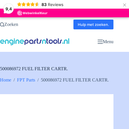
×
83
Reviews
9,4
Ga
Zoeken
naar
Hulp met zoeken.
de
inhoud
Menu
500086972 FUEL FILTER CARTR.
Home
/
FPT Parts
/
500086972 FUEL FILTER CARTR.