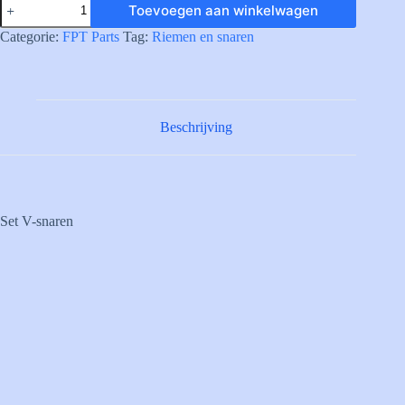
Toevoegen aan winkelwagen
SET
OF
Categorie:
FPT Parts
Tag:
Riemen en snaren
V-
BELTS
aantal
Beschrijving
Set V-snaren