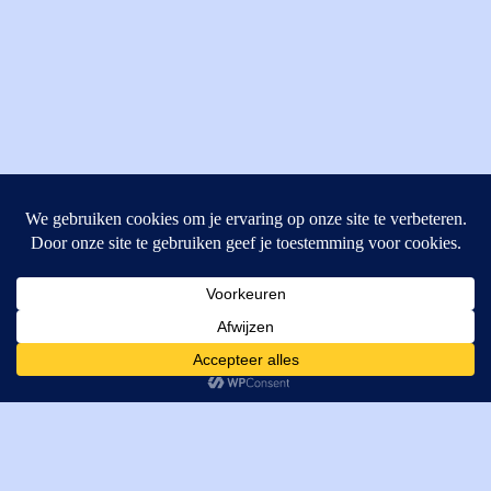
MI Techniek BV
Verrijn Stuartweg 33
4462GE, Goes
Cookies helpen ons bij het leveren van onze diensten. Door
T: +31 (0) 111-484438
gebruik te maken van onze diensten, gaat u akkoord met ons
M:
parts@mitechniek.nl
gebruik van cookies.
OK
VAT: NL862802295B01
KVK: 83269002
Enginepartsntools.nl is een handelsnaam van MI Techniek
BV