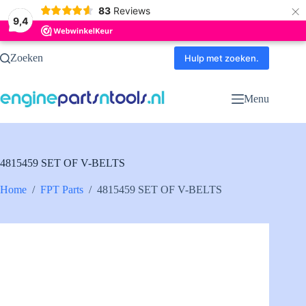
×
83
Reviews
9,4
Ga
Zoeken
naar
Hulp met zoeken.
de
inhoud
Menu
4815459 SET OF V-BELTS
Home
/
FPT Parts
/
4815459 SET OF V-BELTS