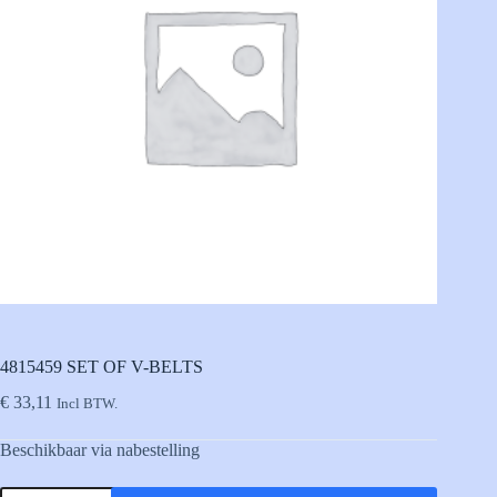
4815459 SET OF V-BELTS
€
33,11
Incl BTW.
Beschikbaar via nabestelling
4815459