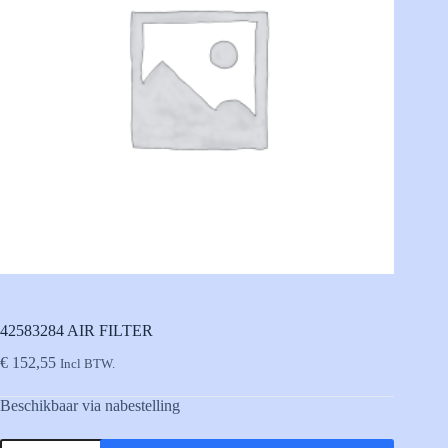
42583284 AIR FILTER
€
152,55
Incl BTW.
Beschikbaar via nabestelling
42583284