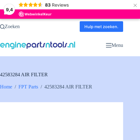
×
83
Reviews
9,4
Ga
Zoeken
naar
Hulp met zoeken.
de
inhoud
Menu
42583284 AIR FILTER
Home
/
FPT Parts
/
42583284 AIR FILTER