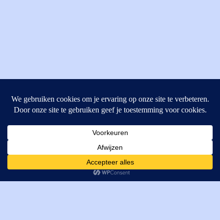
MI Techniek BV
Verrijn Stuartweg 33
4462GE, Goes
Cookies helpen ons bij het leveren van onze diensten. Door
T: +31 (0) 111-484438
gebruik te maken van onze diensten, gaat u akkoord met ons
M:
parts@mitechniek.nl
gebruik van cookies.
OK
VAT: NL862802295B01
KVK: 83269002
Enginepartsntools.nl is een handelsnaam van MI Techniek
BV