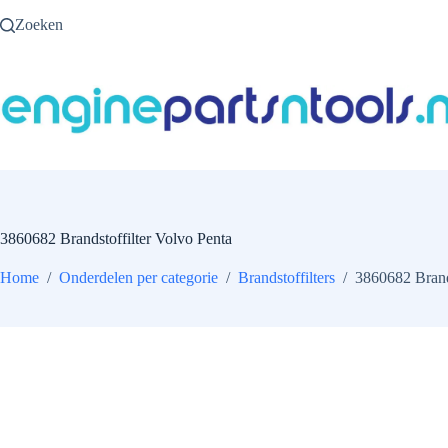
Ga
Zoeken
naar
de
inhoud
3860682 Brandstoffilter Volvo Penta
Home
/
Onderdelen per categorie
/
Brandstoffilters
/
3860682 Brands