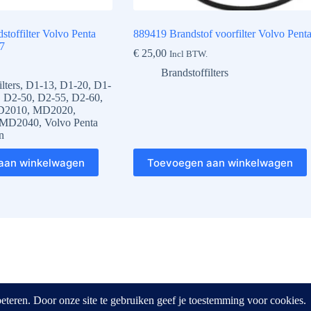
toffilter Volvo Penta
889419 Brandstof voorfilter Volvo Pent
7
€
25,00
Incl BTW.
Brandstoffilters
lters
,
D1-13
,
D1-20
,
D1-
,
D2-50
,
D2-55
,
D2-60
,
D2010
,
MD2020
,
MD2040
,
Volvo Penta
n
aan winkelwagen
Toevoegen aan winkelwagen
e diensten. Door gebruik te maken van onze diensten, gaat u akkoord m