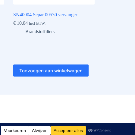
a
SN40004 Separ 00530 vervanger
€
10,04
Incl BTW.
Brandstoffilters
Toevoegen aan winkelwagen
et ons gebruik van cookies.
OK