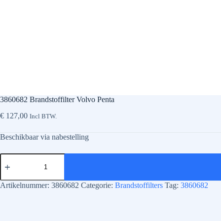
3860682 Brandstoffilter Volvo Penta
€
127,00
Incl BTW.
Beschikbaar via nabestelling
3860682
Brandstoffilter
Volvo
Penta
Artikelnummer:
3860682
Categorie:
Brandstoffilters
Tag:
3860682
aantal