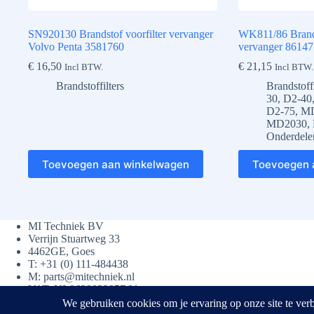
SN920130 Brandstof voorfilter vervanger
WK811/86 Brands
Volvo Penta 3581760
vervanger 86147
€
16,50
€
21,15
Incl BTW.
Incl BTW.
Brandstoffilters
Brandstoffi
30
,
D2-40
D2-75
,
M
MD2030
,
Onderdele
Toevoegen aan winkelwagen
Toevoegen 
MI Techniek BV
Verrijn Stuartweg 33
4462GE, Goes
T: +31 (0) 111-484438
M:
parts@mitechniek.nl
VAT: NL862802295B01
KVK: 83269002
Cookies helpen ons bij het leveren van onz