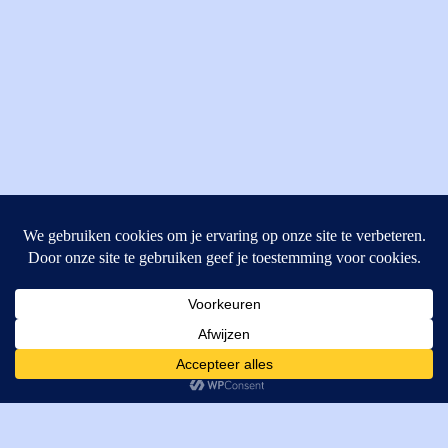
MI Techniek BV
Verrijn Stuartweg 33
4462GE, Goes
Cookies helpen ons bij het leveren van onze diensten. Door
T: +31 (0) 111-484438
gebruik te maken van onze diensten, gaat u akkoord met ons
M:
parts@mitechniek.nl
gebruik van cookies.
OK
VAT: NL862802295B01
KVK: 83269002
Enginepartsntools.nl is een handelsnaam van MI Techniek