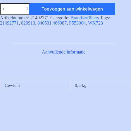
21492771
Toevoegen aan winkelwagen
Brandstoffilter
Volvo
Artikelnummer:
21492771
Categorie:
Brandstoffilters
Tags:
Penta
21492771
,
829913
,
840531 466987
,
P553004
,
WK723
aantal
Aanvullende informatie
Gewicht
0,5 kg