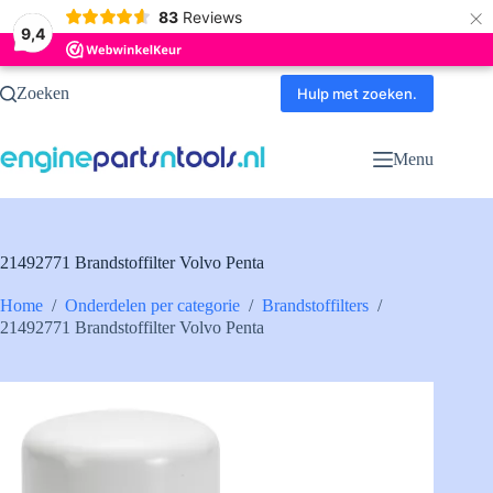
×
83
Reviews
9,4
Ga
Zoeken
naar
Hulp met zoeken.
de
inhoud
Menu
21492771 Brandstoffilter Volvo Penta
Home
/
Onderdelen per categorie
/
Brandstoffilters
/
21492771 Brandstoffilter Volvo Penta