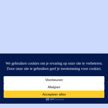
MI Techniek BV
Verrijn Stuartweg 33
4462GE, Goes
Cookies helpen ons bij het leveren van onze diensten. Door
T: +31 (0) 111-484438
gebruik te maken van onze diensten, gaat u akkoord met ons
M:
parts@mitechniek.nl
gebruik van cookies.
OK
VAT: NL862802295B01
KVK: 83269002