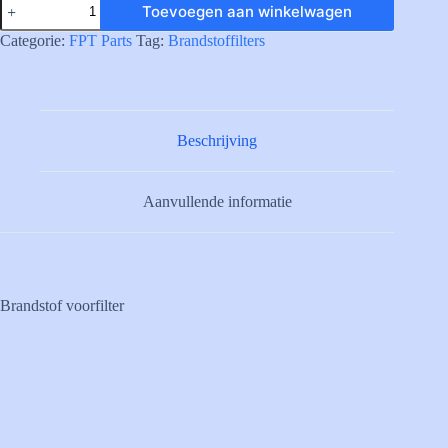
Toevoegen aan winkelwagen
FUEL
PRE-
Categorie:
FPT Parts
Tag:
Brandstoffilters
FIL.
CARTR.
aantal
Beschrijving
Aanvullende informatie
Brandstof voorfilter