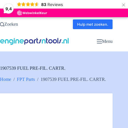
×
83
Reviews
9,4
Ga
Zoeken
naar
Hulp met zoeken.
de
inhoud
Menu
1907539 FUEL PRE-FIL. CARTR.
Home
/
FPT Parts
/
1907539 FUEL PRE-FIL. CARTR.