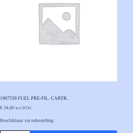
1907539 FUEL PRE-FIL. CARTR.
€
34,80
Incl BTW.
Beschikbaar via nabestelling
1907539