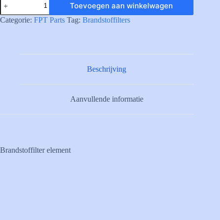
Toevoegen aan winkelwagen
FUEL
FILTER
Categorie:
FPT Parts
Tag:
Brandstoffilters
ELEMENT
aantal
Beschrijving
Aanvullende informatie
Brandstoffilter element