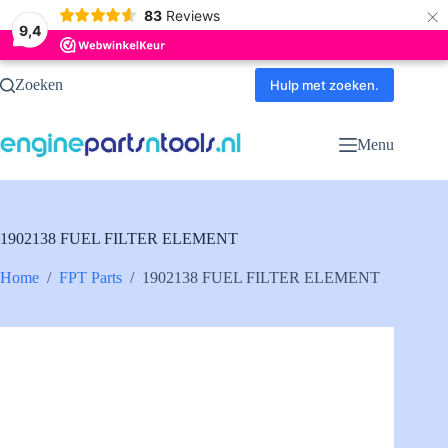
×
83
Reviews
9,4
Ga
Zoeken
naar
Hulp met zoeken.
de
inhoud
Menu
1902138 FUEL FILTER ELEMENT
Home
/
FPT Parts
/
1902138 FUEL FILTER ELEMENT