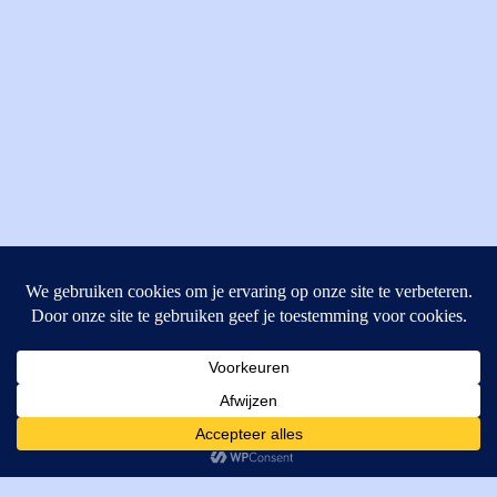
MI Techniek BV
Verrijn Stuartweg 33
4462GE, Goes
Cookies helpen ons bij het leveren van onze diensten. Door
T: +31 (0) 111-484438
gebruik te maken van onze diensten, gaat u akkoord met ons
M:
parts@mitechniek.nl
gebruik van cookies.
OK
VAT: NL862802295B01
KVK: 83269002