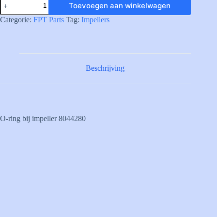
Toevoegen aan winkelwagen
O-
ring
Categorie:
FPT Parts
Tag:
Impellers
aantal
Beschrijving
O-ring bij impeller 8044280