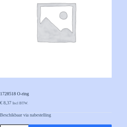
1728518 O-ring
€
8,37
Incl BTW.
Beschikbaar via nabestelling
1728518