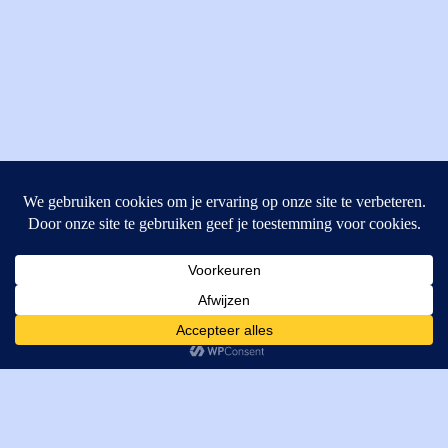
MI Techniek BV
Verrijn Stuartweg 33
4462GE, Goes
Cookies helpen ons bij het leveren van onze diensten. Door
T: +31 (0) 111-484438
gebruik te maken van onze diensten, gaat u akkoord met ons
M:
parts@mitechniek.nl
gebruik van cookies.
OK
VAT: NL862802295B01
KVK: 83269002
Enginepartsntools.nl is een handelsnaam van MI Techniek
BV