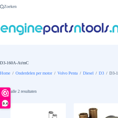
Ga
Zoeken
naar
de
inhoud
D3-160A-At/mC
Home
/
Onderdelen per motor
/
Volvo Penta
/
Diesel
/
D3
/
D3-
Toont alle 2 resultaten
9,4