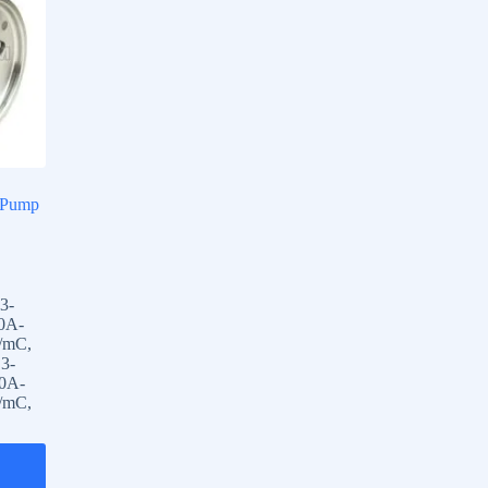
 Pump
3-
0A-
t/mC
,
3-
0A-
t/mC
,