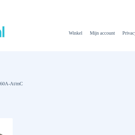
Winkel
Mijn account
Privac
160A-At/mC