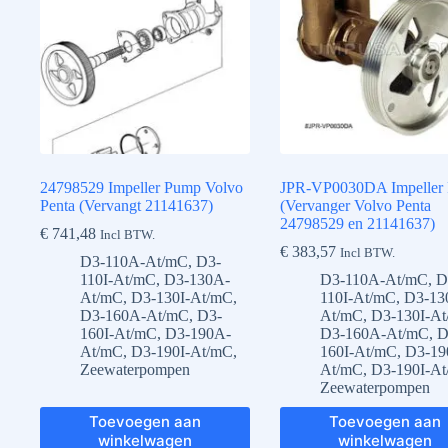
24798529 Impeller Pump Volvo
JPR-VP0030DA Impeller
Penta (Vervangt 21141637)
(Vervanger Volvo Penta
24798529 en 21141637)
€
741,48
Incl BTW.
€
383,57
Incl BTW.
D3-110A-At/mC
,
D3-
110I-At/mC
,
D3-130A-
D3-110A-At/mC
,
D
At/mC
,
D3-130I-At/mC
,
110I-At/mC
,
D3-13
D3-160A-At/mC
,
D3-
At/mC
,
D3-130I-A
160I-At/mC
,
D3-190A-
D3-160A-At/mC
,
D
At/mC
,
D3-190I-At/mC
,
160I-At/mC
,
D3-19
Zeewaterpompen
At/mC
,
D3-190I-A
Zeewaterpompen
Toevoegen aan
Toevoegen aan
winkelwagen
winkelwagen