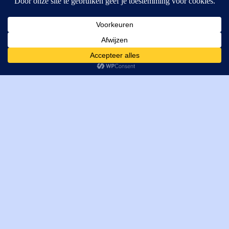
MI Techniek BV
Verrijn Stuartweg 33
4462GE, Goes
Cookies helpen ons bij het leveren van onze diensten. Door
T: +31 (0) 111-484438
gebruik te maken van onze diensten, gaat u akkoord met ons
M:
parts@mitechniek.nl
gebruik van cookies.
OK
VAT: NL862802295B01
KVK: 83269002
Enginepartsntools.nl is een handelsnaam van MI Techniek
BV