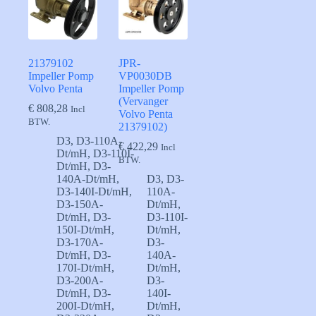
21379102
JPR-
Impeller Pomp
VP0030DB
Volvo Penta
Impeller Pomp
(Vervanger
€
808,28
Incl
Volvo Penta
BTW.
21379102)
D3
,
D3-110A-
€
422,29
Incl
Dt/mH
,
D3-110I-
BTW.
Dt/mH
,
D3-
140A-Dt/mH
,
D3
,
D3-
D3-140I-Dt/mH
,
110A-
D3-150A-
Dt/mH
,
Dt/mH
,
D3-
D3-110I-
150I-Dt/mH
,
Dt/mH
,
D3-170A-
D3-
Dt/mH
,
D3-
140A-
170I-Dt/mH
,
Dt/mH
,
D3-200A-
D3-
Dt/mH
,
D3-
140I-
200I-Dt/mH
,
Dt/mH
,