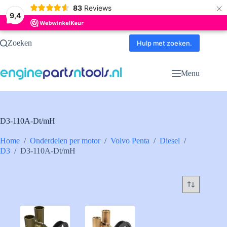
×
83
Reviews
9,4
Ga
Zoeken
naar
Hulp met zoeken.
de
inhoud
Menu
D3-110A-Dt/mH
Home
/
Onderdelen per motor
/
Volvo Penta
/
Diesel
/
D3
/
D3-110A-Dt/mH