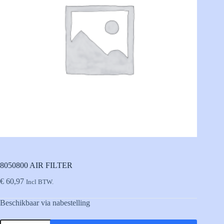
8050800 AIR FILTER
€
60,97
Incl BTW.
Beschikbaar via nabestelling
8050800