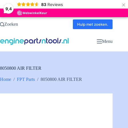
×
83
Reviews
9,4
Ga
Zoeken
naar
Hulp met zoeken.
de
inhoud
Menu
8050800 AIR FILTER
Home
/
FPT Parts
/
8050800 AIR FILTER