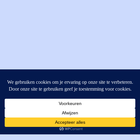
MI Techniek BV
Verrijn Stuartweg 33
4462GE, Goes
Cookies helpen ons bij het leveren van onze diensten. Door
T: +31 (0) 111-484438
gebruik te maken van onze diensten, gaat u akkoord met ons
M:
parts@mitechniek.nl
gebruik van cookies.
OK
VAT: NL862802295B01
KVK: 83269002