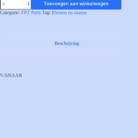
Toevoegen aan winkelwagen
V-
BELT
Categorie:
FPT Parts
Tag:
Riemen en snaren
aantal
Beschrijving
V-SNAAR