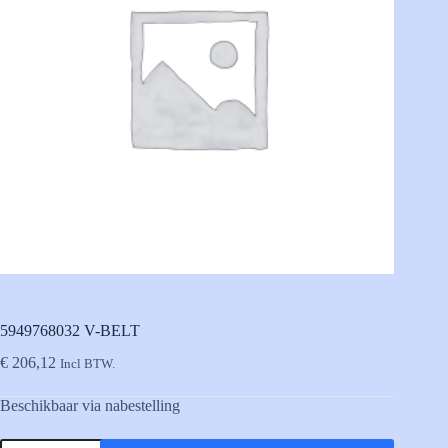
5949768032 V-BELT
€
206,12
Incl BTW.
Beschikbaar via nabestelling
5949768032