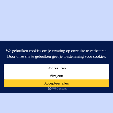
MI Techniek BV
Verrijn Stuartweg 33
4462GE, Goes
Cookies helpen ons bij het leveren van onze diensten. Door
T: +31 (0) 111-484438
gebruik te maken van onze diensten, gaat u akkoord met ons
M:
parts@mitechniek.nl
gebruik van cookies.
OK
VAT: NL862802295B01
KVK: 83269002
Enginepartsntools.nl is een handelsnaam van MI Techniek
BV