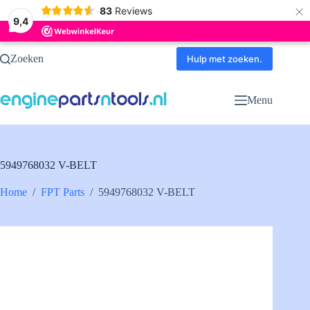
×
83
Reviews
9,4
Ga
Zoeken
naar
Hulp met zoeken.
de
inhoud
Menu
5949768032 V-BELT
Home
/
FPT Parts
/
5949768032 V-BELT