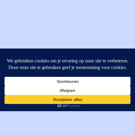
MI Techniek BV
Verrijn Stuartweg 33
4462GE, Goes
Cookies helpen ons bij het leveren van onze diensten. Door
T: +31 (0) 111-484438
gebruik te maken van onze diensten, gaat u akkoord met ons
M:
parts@mitechniek.nl
gebruik van cookies.
OK
VAT: NL862802295B01
KVK: 83269002
Enginepartsntools.nl is een handelsnaam van MI Techniek
BV