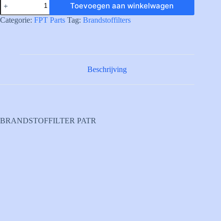
Toevoegen aan winkelwagen
FUEL
FILTER
Categorie:
FPT Parts
Tag:
Brandstoffilters
CARTR.
aantal
Beschrijving
BRANDSTOFFILTER PATR