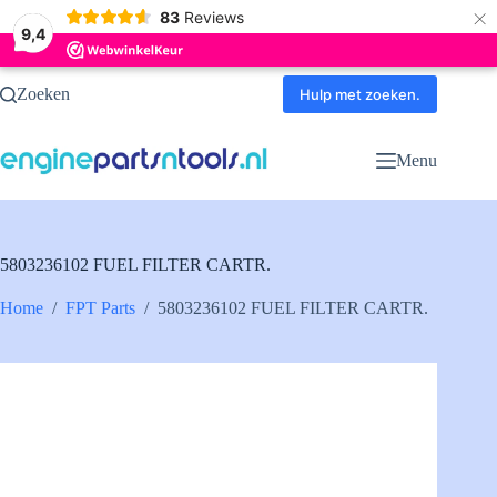
×
83
Reviews
9,4
Ga
Zoeken
naar
Hulp met zoeken.
de
inhoud
Menu
5803236102 FUEL FILTER CARTR.
Home
/
FPT Parts
/
5803236102 FUEL FILTER CARTR.