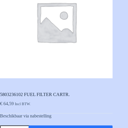
5803236102 FUEL FILTER CARTR.
€
64,59
Incl BTW.
Beschikbaar via nabestelling
5803236102