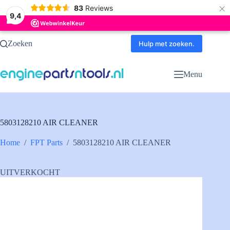
×
83
Reviews
9,4
Ga
Zoeken
naar
Hulp met zoeken.
de
inhoud
Menu
5803128210 AIR CLEANER
Home
/
FPT Parts
/
5803128210 AIR CLEANER
UITVERKOCHT