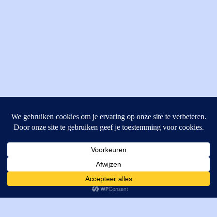
MI Techniek BV
Verrijn Stuartweg 33
4462GE, Goes
Cookies helpen ons bij het leveren van onze diensten. Door
T: +31 (0) 111-484438
gebruik te maken van onze diensten, gaat u akkoord met ons
M:
parts@mitechniek.nl
gebruik van cookies.
OK
VAT: NL862802295B01
KVK: 83269002
Enginepartsntools.nl is een handelsnaam van MI Techniek