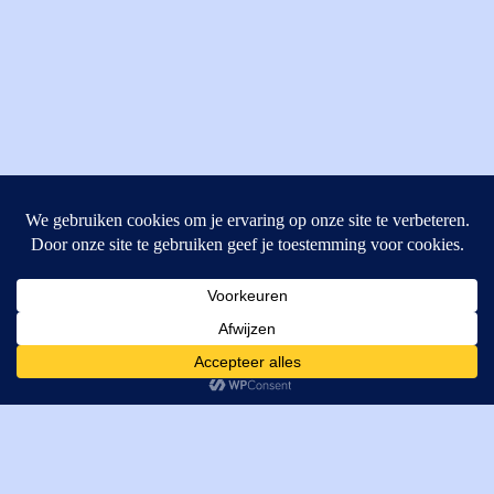
MI Techniek BV
Verrijn Stuartweg 33
4462GE, Goes
Cookies helpen ons bij het leveren van onze diensten. Door
T: +31 (0) 111-484438
gebruik te maken van onze diensten, gaat u akkoord met ons
M:
parts@mitechniek.nl
gebruik van cookies.
OK
VAT: NL862802295B01
KVK: 83269002
Enginepartsntools.nl is een handelsnaam van MI Techniek
BV