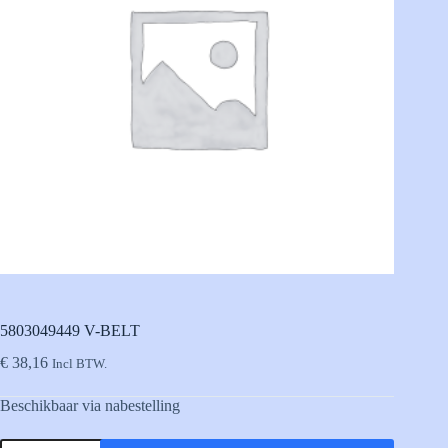
5803049449 V-BELT
€
38,16
Incl BTW.
Beschikbaar via nabestelling
5803049449