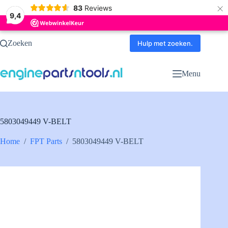
×
83
Reviews
9,4
Ga
Zoeken
naar
Hulp met zoeken.
de
inhoud
Menu
5803049449 V-BELT
Home
/
FPT Parts
/
5803049449 V-BELT