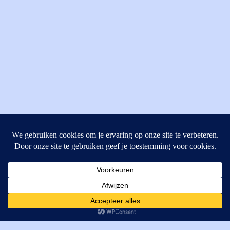
MI Techniek BV
Verrijn Stuartweg 33
4462GE, Goes
Cookies helpen ons bij het leveren van onze diensten. Door
T: +31 (0) 111-484438
gebruik te maken van onze diensten, gaat u akkoord met ons
M:
parts@mitechniek.nl
gebruik van cookies.
OK
VAT: NL862802295B01
KVK: 83269002