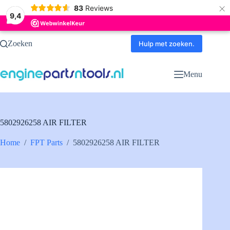
×
83
Reviews
9,4
Ga
Zoeken
naar
Hulp met zoeken.
de
inhoud
Menu
5802926258 AIR FILTER
Home
/
FPT Parts
/
5802926258 AIR FILTER