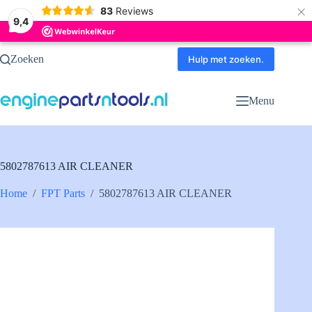
×
83
Reviews
9,4
Ga
Zoeken
naar
Hulp met zoeken.
de
inhoud
Menu
5802787613 AIR CLEANER
Home
/
FPT Parts
/
5802787613 AIR CLEANER