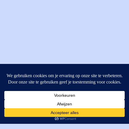
MI Techniek BV
Verrijn Stuartweg 33
4462GE, Goes
Cookies helpen ons bij het leveren van onze diensten. Door
T: +31 (0) 111-484438
gebruik te maken van onze diensten, gaat u akkoord met ons
M:
parts@mitechniek.nl
gebruik van cookies.
OK
VAT: NL862802295B01
KVK: 83269002