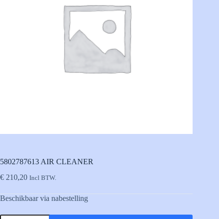
5802787613 AIR CLEANER
€
210,20
Incl BTW.
Beschikbaar via nabestelling
5802787613