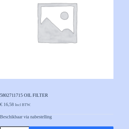
5802711715 OIL FILTER
€
16,58
Incl BTW.
Beschikbaar via nabestelling
5802711715