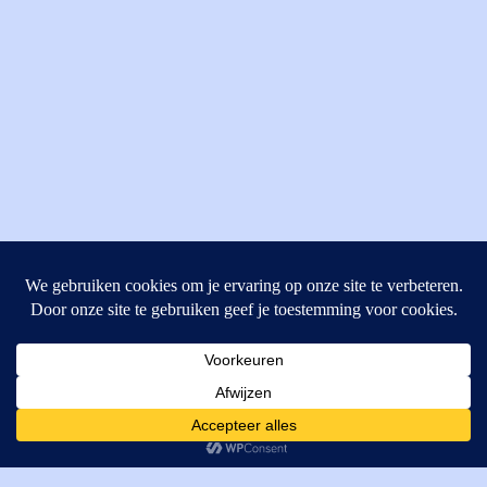
MI Techniek BV
Verrijn Stuartweg 33
4462GE, Goes
Cookies helpen ons bij het leveren van onze diensten. Door
T: +31 (0) 111-484438
gebruik te maken van onze diensten, gaat u akkoord met ons
M:
parts@mitechniek.nl
gebruik van cookies.
OK
VAT: NL862802295B01
KVK: 83269002