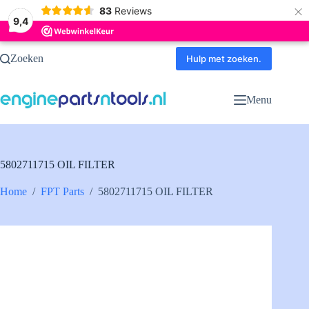
×
83
Reviews
9,4
Ga
Zoeken
naar
Hulp met zoeken.
de
inhoud
Menu
5802711715 OIL FILTER
Home
/
FPT Parts
/
5802711715 OIL FILTER