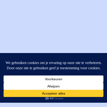
MI Techniek BV
Verrijn Stuartweg 33
4462GE, Goes
Cookies helpen ons bij het leveren van onze diensten. Door
T: +31 (0) 111-484438
gebruik te maken van onze diensten, gaat u akkoord met ons
M:
parts@mitechniek.nl
gebruik van cookies.
OK
VAT: NL862802295B01
KVK: 83269002