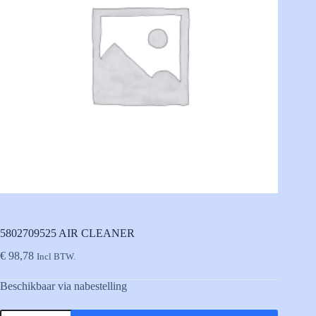
5802709525 AIR CLEANER
€
98,78
Incl BTW.
Beschikbaar via nabestelling
5802709525