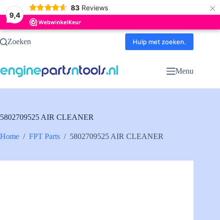
×
83
Reviews
9,4
Ga
Zoeken
naar
Hulp met zoeken.
de
inhoud
Menu
5802709525 AIR CLEANER
Home
/
FPT Parts
/
5802709525 AIR CLEANER