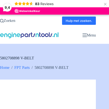
×
83
Reviews
9,4
Ga
Zoeken
naar
Hulp met zoeken.
de
inhoud
Menu
5802708898 V-BELT
Home
/
FPT Parts
/
5802708898 V-BELT