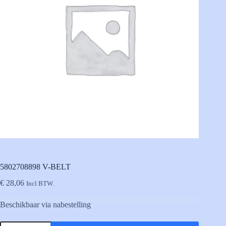
5802708898 V-BELT
€
28,06
Incl BTW.
Beschikbaar via nabestelling
5802708898