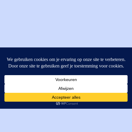
MI Techniek BV
Verrijn Stuartweg 33
4462GE, Goes
Cookies helpen ons bij het leveren van onze diensten. Door
T: +31 (0) 111-484438
gebruik te maken van onze diensten, gaat u akkoord met ons
M:
parts@mitechniek.nl
gebruik van cookies.
OK
VAT: NL862802295B01
KVK: 83269002
Enginepartsntools.nl is een handelsnaam van MI Techniek
BV