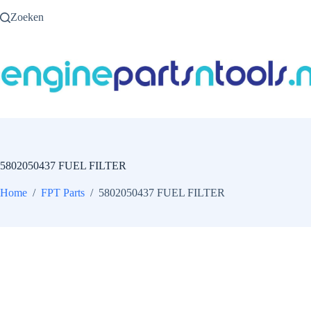
Ga
Zoeken
naar
de
inhoud
5802050437 FUEL FILTER
Home
/
FPT Parts
/
5802050437 FUEL FILTER