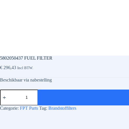
5802050437 FUEL FILTER
€
296,43
Incl BTW.
Beschikbaar via nabestelling
5802050437
FUEL
FILTER
aantal
Categorie:
FPT Parts
Tag:
Brandstoffilters