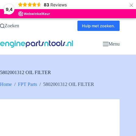
×
83
Reviews
9,4
Ga
Zoeken
naar
Hulp met zoeken.
de
inhoud
Menu
5802001312 OIL FILTER
Home
/
FPT Parts
/
5802001312 OIL FILTER