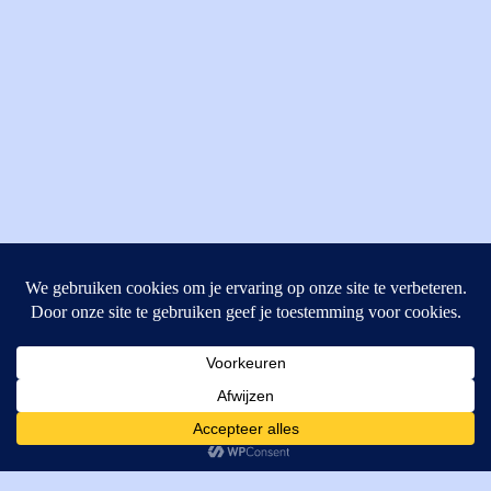
MI Techniek BV
Verrijn Stuartweg 33
4462GE, Goes
Cookies helpen ons bij het leveren van onze diensten. Door
T: +31 (0) 111-484438
gebruik te maken van onze diensten, gaat u akkoord met ons
M:
parts@mitechniek.nl
gebruik van cookies.
OK
VAT: NL862802295B01
KVK: 83269002