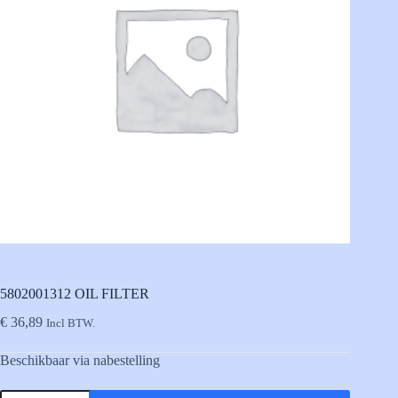
5802001312 OIL FILTER
€
36,89
Incl BTW.
Beschikbaar via nabestelling
5802001312