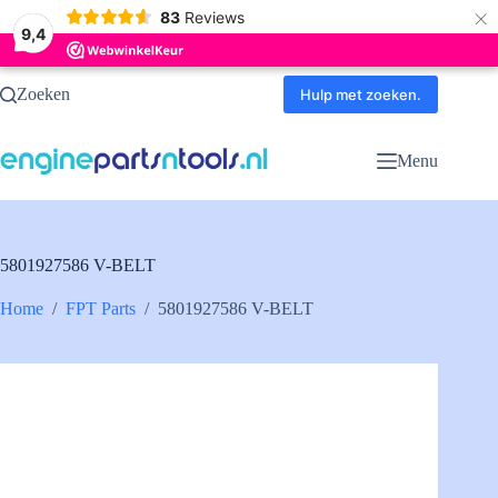
×
83
Reviews
9,4
Ga
Zoeken
naar
Hulp met zoeken.
de
inhoud
Menu
5801927586 V-BELT
Home
/
FPT Parts
/
5801927586 V-BELT