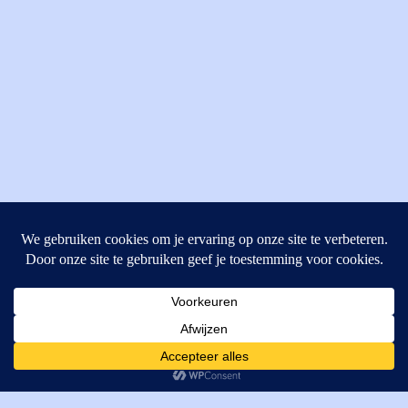
MI Techniek BV
Verrijn Stuartweg 33
4462GE, Goes
Cookies helpen ons bij het leveren van onze diensten. Door
T: +31 (0) 111-484438
gebruik te maken van onze diensten, gaat u akkoord met ons
M:
parts@mitechniek.nl
gebruik van cookies.
OK
VAT: NL862802295B01
KVK: 83269002