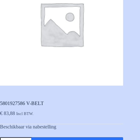
5801927586 V-BELT
€
83,88
Incl BTW.
Beschikbaar via nabestelling
5801927586