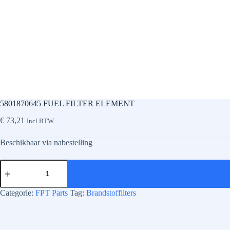
5801870645 FUEL FILTER ELEMENT
€
73,21
Incl BTW.
Beschikbaar via nabestelling
5801870645
FUEL
FILTER
ELEMENT
Categorie:
FPT Parts
Tag:
Brandstoffilters
aantal