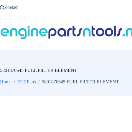
Ga
Zoeken
naar
de
inhoud
5801870645 FUEL FILTER ELEMENT
Home
/
FPT Parts
/
5801870645 FUEL FILTER ELEMENT