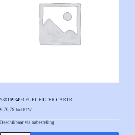
5801693493 FUEL FILTER CARTR.
€
76,79
Incl BTW.
Beschikbaar via nabestelling
5801693493