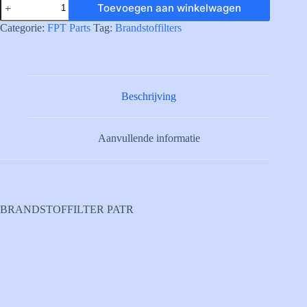
Toevoegen aan winkelwagen
FUEL
FILTER
Categorie:
FPT Parts
Tag:
Brandstoffilters
CARTR.
aantal
Beschrijving
Aanvullende informatie
BRANDSTOFFILTER PATR