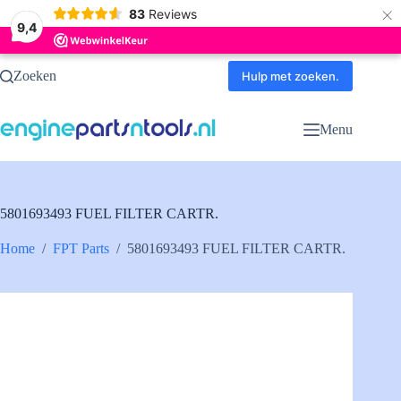
×
83
Reviews
9,4
Ga
Zoeken
naar
Hulp met zoeken.
de
inhoud
Menu
5801693493 FUEL FILTER CARTR.
Home
/
FPT Parts
/
5801693493 FUEL FILTER CARTR.