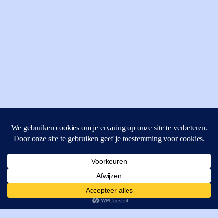
MI Techniek BV
Verrijn Stuartweg 33
4462GE, Goes
Cookies helpen ons bij het leveren van onze diensten. Door
T: +31 (0) 111-484438
gebruik te maken van onze diensten, gaat u akkoord met ons
M:
parts@mitechniek.nl
gebruik van cookies.
OK
VAT: NL862802295B01
KVK: 83269002