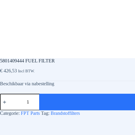
5801409444 FUEL FILTER
€
426,53
Incl BTW.
Beschikbaar via nabestelling
5801409444
FUEL
FILTER
aantal
Categorie:
FPT Parts
Tag:
Brandstoffilters