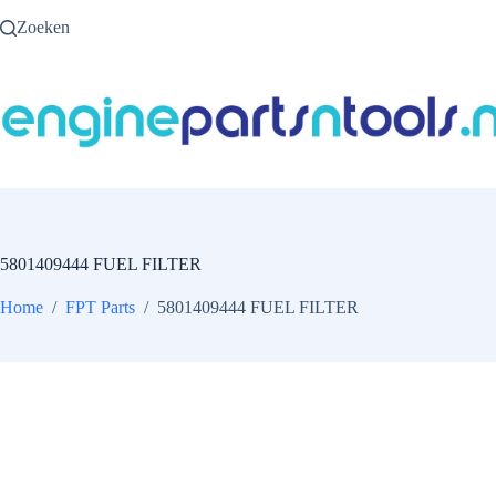
Ga
Zoeken
naar
de
inhoud
5801409444 FUEL FILTER
Home
/
FPT Parts
/
5801409444 FUEL FILTER