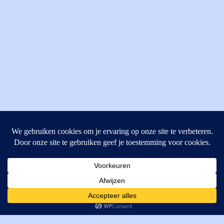
MI Techniek BV
Verrijn Stuartweg 33
4462GE, Goes
Cookies helpen ons bij het leveren van onze diensten. Door
T: +31 (0) 111-484438
gebruik te maken van onze diensten, gaat u akkoord met ons
M:
parts@mitechniek.nl
gebruik van cookies.
OK
VAT: NL862802295B01
KVK: 83269002