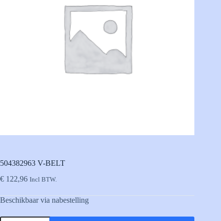
504382963 V-BELT
€
122,96
Incl BTW.
Beschikbaar via nabestelling
504382963