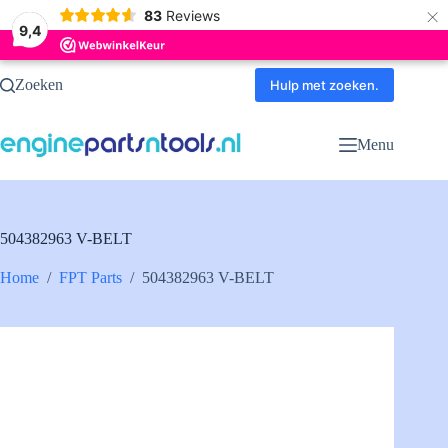
×
83
Reviews
9,4
Ga
Zoeken
naar
Hulp met zoeken.
de
inhoud
Menu
504382963 V-BELT
Home
/
FPT Parts
/
504382963 V-BELT