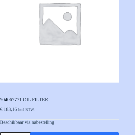
504067771 OIL FILTER
€
183,16
Incl BTW.
Beschikbaar via nabestelling
504067771