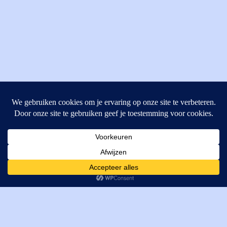
MI Techniek BV
Verrijn Stuartweg 33
4462GE, Goes
Cookies helpen ons bij het leveren van onze diensten. Door
T: +31 (0) 111-484438
gebruik te maken van onze diensten, gaat u akkoord met ons
M:
parts@mitechniek.nl
gebruik van cookies.
OK
VAT: NL862802295B01
KVK: 83269002
Enginepartsntools.nl is een handelsnaam van MI Techniek
BV