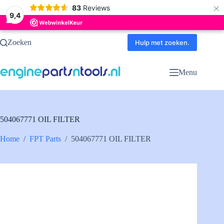
×
83
Reviews
9,4
Ga
Zoeken
naar
Hulp met zoeken.
de
inhoud
Menu
504067771 OIL FILTER
Home
/
FPT Parts
/
504067771 OIL FILTER