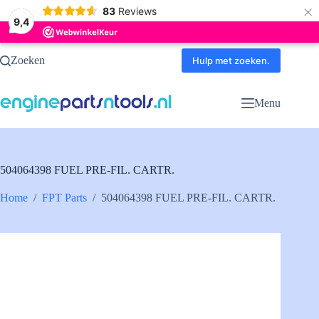
×
83
Reviews
9,4
Ga
Zoeken
naar
Hulp met zoeken.
de
inhoud
Menu
504064398 FUEL PRE-FIL. CARTR.
Home
/
FPT Parts
/
504064398 FUEL PRE-FIL. CARTR.