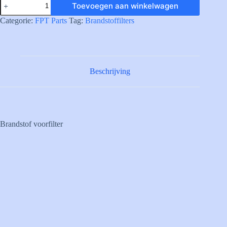
Toevoegen aan winkelwagen
FUEL
PRE-
Categorie:
FPT Parts
Tag:
Brandstoffilters
FIL.
CARTR.
aantal
Beschrijving
Brandstof voorfilter