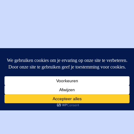
MI Techniek BV
Verrijn Stuartweg 33
4462GE, Goes
Cookies helpen ons bij het leveren van onze diensten. Door
T: +31 (0) 111-484438
gebruik te maken van onze diensten, gaat u akkoord met ons
M:
parts@mitechniek.nl
gebruik van cookies.
OK
VAT: NL862802295B01
KVK: 83269002
Enginepartsntools.nl is een handelsnaam van MI Techniek
BV