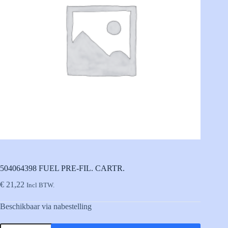
504064398 FUEL PRE-FIL. CARTR.
€
21,22
Incl BTW.
Beschikbaar via nabestelling
504064398