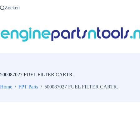
Ga
Zoeken
naar
de
inhoud
500087027 FUEL FILTER CARTR.
Home
/
FPT Parts
/
500087027 FUEL FILTER CARTR.