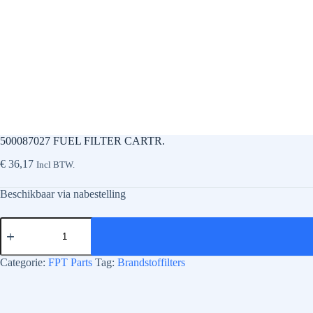
500087027 FUEL FILTER CARTR.
€
36,17
Incl BTW.
Beschikbaar via nabestelling
500087027
FUEL
FILTER
CARTR.
Categorie:
FPT Parts
Tag:
Brandstoffilters
aantal