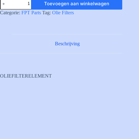
Toevoegen aan winkelwagen
OIL
FILTER
Categorie:
FPT Parts
Tag:
Olie Filters
ELEMENT
aantal
Beschrijving
OLIEFILTERELEMENT