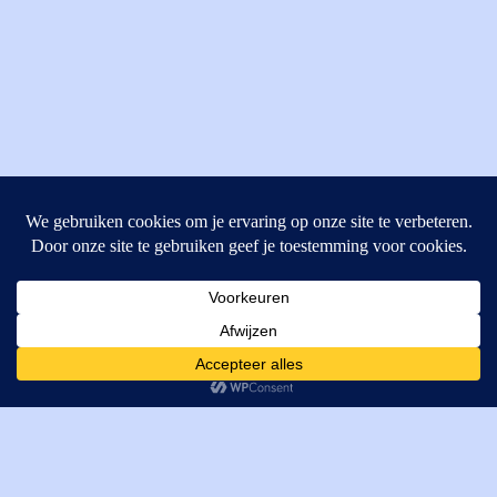
MI Techniek BV
Verrijn Stuartweg 33
4462GE, Goes
Cookies helpen ons bij het leveren van onze diensten. Door
T: +31 (0) 111-484438
gebruik te maken van onze diensten, gaat u akkoord met ons
M:
parts@mitechniek.nl
gebruik van cookies.
OK
VAT: NL862802295B01
KVK: 83269002
Enginepartsntools.nl is een handelsnaam van MI Techniek
BV