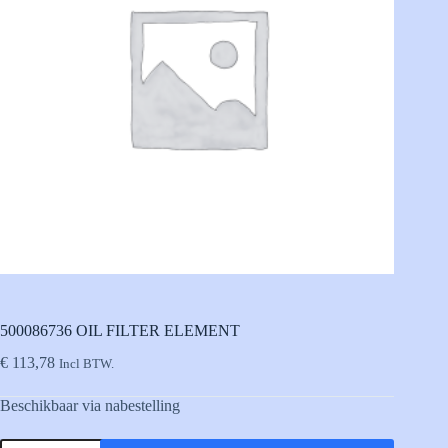
500086736 OIL FILTER ELEMENT
€
113,78
Incl BTW.
Beschikbaar via nabestelling
500086736