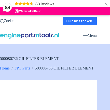
×
83
Reviews
9,4
Ga
Zoeken
naar
Hulp met zoeken.
de
inhoud
Menu
500086736 OIL FILTER ELEMENT
Home
/
FPT Parts
/
500086736 OIL FILTER ELEMENT